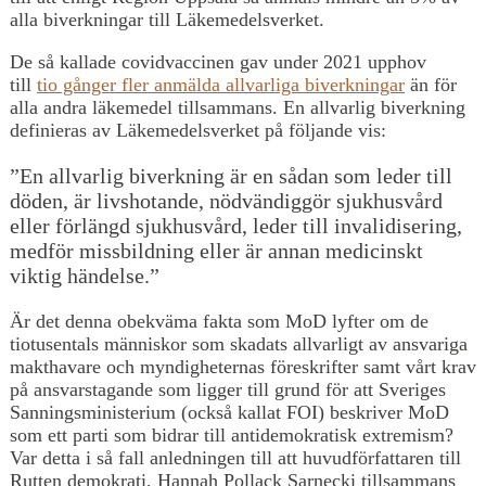
alla biverkningar till Läkemedelsverket.
De så kallade covidvaccinen gav under 2021 upphov
till
tio gånger fler anmälda allvarliga biverkninga
r
än för
alla andra läkemedel tillsammans. En allvarlig biverkning
definieras av Läkemedelsverket på följande vis:
”En allvarlig biverkning är en sådan som leder till
döden, är livshotande, nödvändiggör sjukhusvård
eller förlängd sjukhusvård, leder till invalidisering,
medför missbildning eller är annan medicinskt
viktig händelse.”
Är det denna obekväma fakta som MoD lyfter om de
tiotusentals människor som skadats allvarligt av ansvariga
makthavare och myndigheternas föreskrifter samt vårt krav
på ansvarstagande som ligger till grund för att Sveriges
Sanningsministerium (också kallat FOI) beskriver MoD
som ett parti som bidrar till antidemokratisk extremism?
Var detta i så fall anledningen till att huvudförfattaren till
Rutten demokrati, Hannah Pollack Sarnecki tillsammans