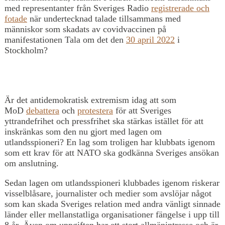
med representanter från Sveriges Radio
registrerade och
fotade
när undertecknad talade tillsammans med
människor som skadats av covidvaccinen på
manifestationen Tala om det den
30 april 2022
i
Stockholm?
Är det antidemokratisk extremism idag att som
MoD
debattera
och
protestera
för att Sveriges
yttrandefrihet och pressfrihet ska stärkas istället för att
inskränkas som den nu gjort med lagen om
utlandsspioneri? En lag som troligen har klubbats igenom
som ett krav för att NATO ska godkänna Sveriges ansökan
om anslutning.
Sedan lagen om utlandsspioneri klubbades igenom riskerar
visselblåsare, journalister och medier som avslöjar något
som kan skada Sveriges relation med andra vänligt sinnade
länder eller mellanstatliga organisationer fängelse i upp till
8 år. Även om uppgiften har ett stort allmänintresse och är