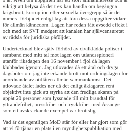
viktigt att belysa då det t ex kan handla om begångna
krigsbrott, korruption eller sexuella övergrepp så är det
numera förbjudet enligt lag att föra dessa uppgifter vidare
för allmän kännedom. Lagen har redan fått avsedd effekt i
och med att SVT medgett att kanalen har självcensuretat
av rädsla för juridiska påföljder.
Undertecknad blev själv förhörd av civilklädda poliser i
samband med mitt tal mot lagen om utlandsspioneri
utanför riksdagen den 16 november i fjol då lagen
klubbades igenom. Jag utlovades då ett åtal och dryga
dagsböter om jag inte erkände brott mot ordningslagen för
anordnande av otillåten allmän sammankomst. Det
utlovade åtalet lades ner då det enligt åklagaren rent
objektivt inte gick att styrka att den fredliga skaran på
uppåt 20 personer som lyssnade till mitt brandtal för
yttrandefrihet, pressfrihet och tryckfrihet med Assange
som ett avskräckande exempel var brottsligt.
Vad är det egentligen MoD står för eller har gjort som gör
att vi förtjänar en plats i en myndighetspublikation med