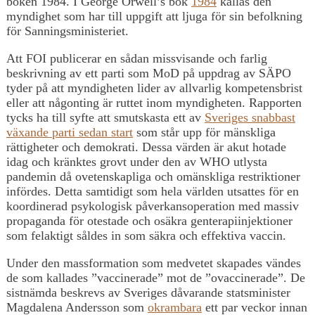
boken 1984. I George Orwell’s bok
1984
kallas den
myndighet som har till uppgift att ljuga för sin befolkning
för Sanningsministeriet.
Att FOI publicerar en sådan missvisande och farlig
beskrivning av ett parti som MoD på uppdrag av SÄPO
tyder på att myndigheten lider av allvarlig kompetensbrist
eller att någonting är ruttet inom myndigheten. Rapporten
tycks ha till syfte att smutskasta ett av
Sveriges snabbast
växande parti sedan start
som står upp för mänskliga
rättigheter och demokrati. Dessa värden är akut hotade
idag och kränktes grovt under den av WHO utlysta
pandemin då ovetenskapliga och omänskliga restriktioner
infördes. Detta samtidigt som hela världen utsattes för en
koordinerad psykologisk påverkansoperation med massiv
propaganda för otestade och osäkra genterapiinjektioner
som felaktigt såldes in som säkra och effektiva vaccin.
Under den massformation som medvetet skapades vändes
de som kallades ”vaccinerade” mot de ”ovaccinerade”. De
sistnämda beskrevs av Sveriges dåvarande statsminister
Magdalena Andersson som
okrambara
ett par veckor innan