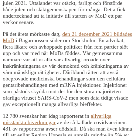
julen 2021. Uttalandet var otäckt, farligt och förstörde
både julen och släktgemenskapen för många. Detta fick
undertecknad att ta initiativ till starten av MoD ett par
veckor senare.
På det årets mörkaste dag,
den 21 december 2021 bildades
MoD
i Bagarmossen söder om Stockholm. En advokat,
flera läkare och avhoppade politiker från fem partier slöt
upp och var med när MoDs föddes. Vår gemensamma
nämnare var att vi alla var allvarligt oroade över
inskränkningarna av vår demokrati och kränkningarna av
våra mänskliga rättigheter. Däribland rätten att avstå
obeprövade medicinska behandlingar som den cellulära
gentaribehandlingen med mRNA injektioner. Injektioner
som påstods skydda mot det för den stora majoriteten
ofarliga viruset SARS-CoV-2 men som data tidigt visade
gav exceptionellt många allvarliga bieffekter.
12 780 svenskar har idag rapporterat in
allvarliga
misstänkta biverkningar
av de så kallade covidvaccinen.
431 av rapporterna avser dödsfall. Då ska man även känna
till att enligt Region Uppsala så anmäls mindre än 5% av