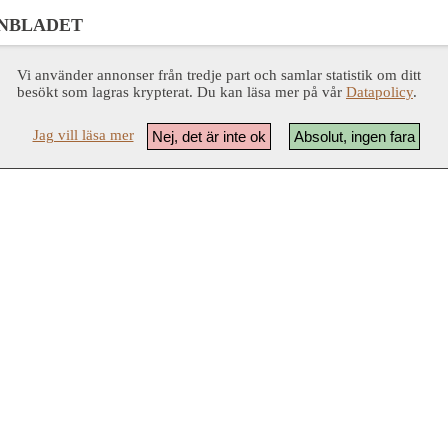
NBLADET
Vi använder annonser från tredje part och samlar statistik om ditt
besökt som lagras krypterat. Du kan läsa mer på vår
Datapolicy
.
Jag vill läsa mer
Nej, det är inte ok
Absolut, ingen fara