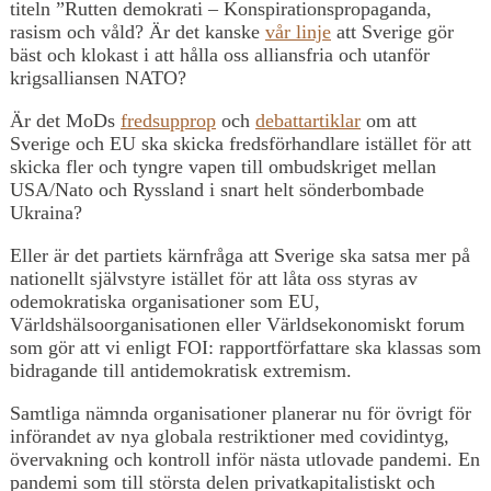
titeln ”Rutten demokrati – Konspirationspropaganda,
rasism och våld? Är det kanske
vår linje
att Sverige gör
bäst och klokast i att hålla oss alliansfria och utanför
krigsalliansen NATO?
Är det MoDs
fredsupprop
och
debattartiklar
om att
Sverige och EU ska skicka fredsförhandlare istället för att
skicka fler och tyngre vapen till ombudskriget mellan
USA/Nato och Ryssland i snart helt sönderbombade
Ukraina?
Eller är det partiets kärnfråga att Sverige ska satsa mer på
nationellt självstyre istället för att låta oss styras av
odemokratiska organisationer som EU,
Världshälsoorganisationen eller Världsekonomiskt forum
som gör att vi enligt FOI: rapportförfattare ska klassas som
bidragande till antidemokratisk extremism.
Samtliga nämnda organisationer planerar nu för övrigt för
införandet av nya globala restriktioner med covidintyg,
övervakning och kontroll inför nästa utlovade pandemi. En
pandemi som till största delen privatkapitalistiskt och