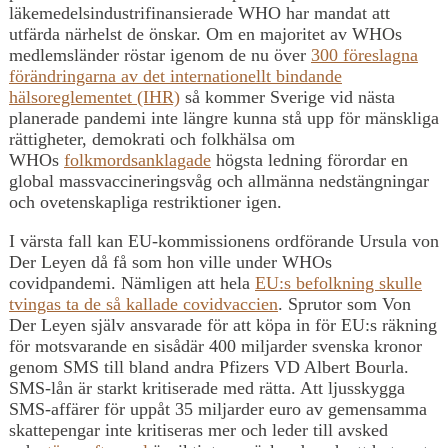
läkemedelsindustrifinansierade WHO har mandat att
utfärda närhelst de önskar. Om en majoritet av WHOs
medlemsländer röstar igenom de nu över
300 föreslagna
förändringarna av det internationellt bindande
hälsoreglementet (IHR)
så kommer Sverige vid nästa
planerade pandemi inte längre kunna stå upp för mänskliga
rättigheter, demokrati och folkhälsa om
WHOs
folkmordsanklagade
högsta ledning förordar en
global massvaccineringsvåg och allmänna nedstängningar
och ovetenskapliga restriktioner igen.
I värsta fall kan EU-kommissionens ordförande Ursula von
Der Leyen då få som hon ville under WHOs
covidpandemi. Nämligen att hela
EU:s befolkning skulle
tvingas ta de så kallade covidvaccien
. Sprutor som Von
Der Leyen själv ansvarade för att köpa in för EU:s räkning
för motsvarande en sisådär 400 miljarder svenska kronor
genom SMS till bland andra Pfizers VD Albert Bourla.
SMS-lån är starkt kritiserade med rätta. Att ljusskygga
SMS-affärer för uppåt 35 miljarder euro av gemensamma
skattepengar inte kritiseras mer och leder till avsked