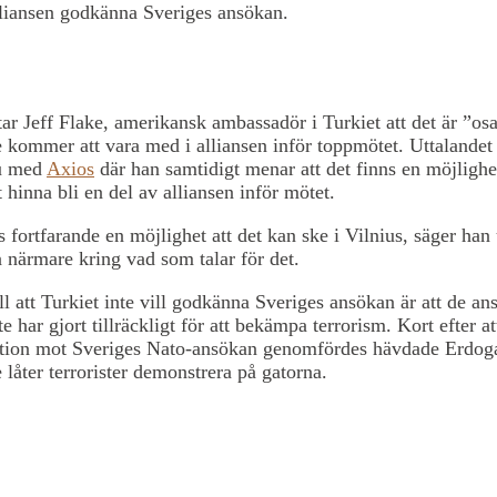
lliansen godkänna Sveriges ansökan.
ar Jeff Flake, amerikansk ambassadör i Turkiet att det är ”os
e kommer att vara med i alliansen inför toppmötet. Uttalandet 
ju med
Axios
där han samtidigt menar att det finns en möjlighe
t hinna bli en del av alliansen inför mötet.
s fortfarande en möjlighet att det kan ske i Vilnius, säger han 
a närmare kring vad som talar för det.
ll att Turkiet inte vill godkänna Sveriges ansökan är att de ans
e har gjort tillräckligt för att bekämpa terrorism. Kort efter at
tion mot Sveriges Nato-ansökan genomfördes hävdade Erdog
e låter terrorister demonstrera på gatorna.