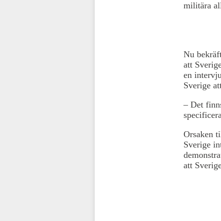
militära a
Nu bekräft
att Sverig
en interv
Sverige at
– Det finn
specificer
Orsaken ti
Sverige int
demonstra
att Sverig