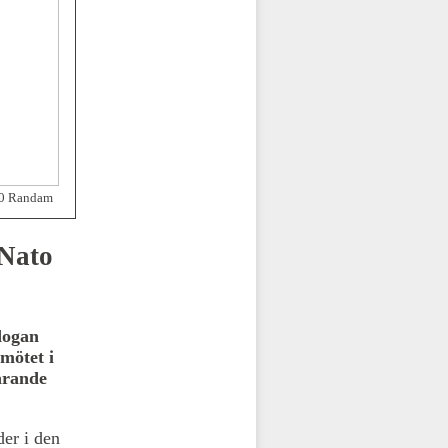
.0 Randam
 Nato
dogan
mötet i
arande
der i den