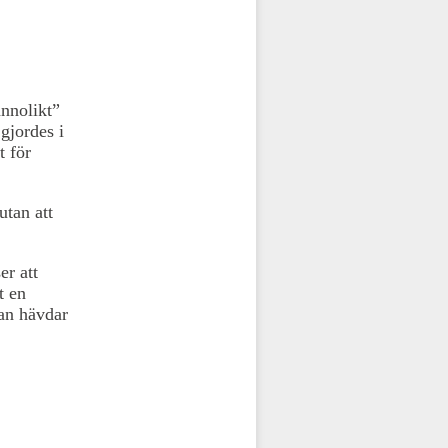
annolikt”
gjordes i
t för
utan att
er att
t en
an hävdar