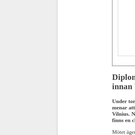
Diplom
innan 
Under tor
menar att
Vilnius. 
finns en 
Mötet äger