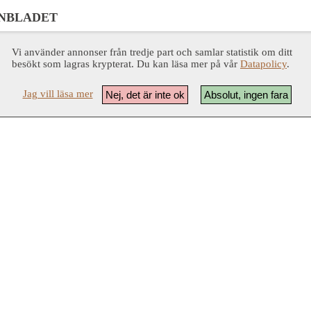
NBLADET
Vi använder annonser från tredje part och samlar statistik om ditt
besökt som lagras krypterat. Du kan läsa mer på vår
Datapolicy
.
Jag vill läsa mer
Nej, det är inte ok
Absolut, ingen fara