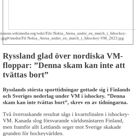
commons.wikimedia.org/wiki/File:Nokia_Arena_under_en_match_i_Ishockey-
jpg#/media/Fil:Nokia_Arena_under_en_match_i_Ishockey-VM_2023.jpg
Ryssland glad över nordiska VM-
floppar: ”Denna skam kan inte att
tvättas bort”
Rysslands största sporttidningar gottade sig i Finlands
och Sveriges nederlag under VM i ishockey. ”Denna
skam kan inte tvättas bort”, skrev en av tidningarna.
Två överraskande resultat sågs i kvartsfinalen i ishockey-
VM. Kanada slog försvarande världsmästaren Finland,
men framför allt Lettlands seger mot Sverige skakade
grunden för hockeyvärlden.