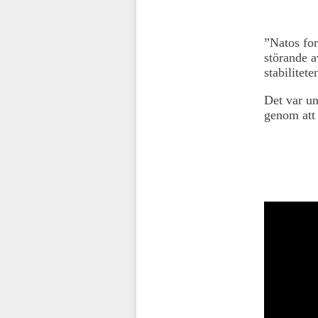
”Natos for
störande a
stabilitet
Det var u
genom att 