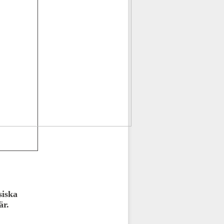
siska
är.