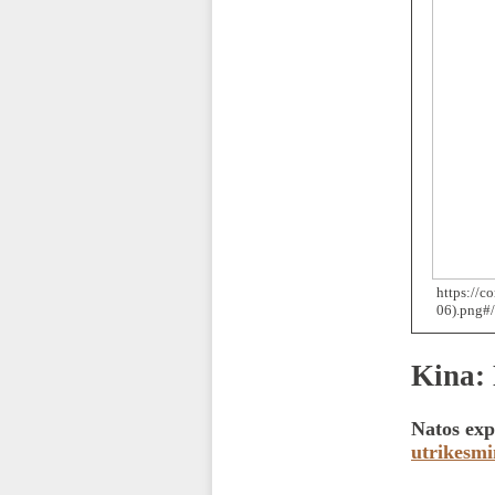
https://
06).png#
Kina: 
Natos exp
utrikesmi