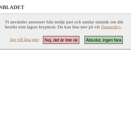
NBLADET
Vi använder annonser från tredje part och samlar statistik om ditt
besökt som lagras krypterat. Du kan läsa mer på vår
Datapolicy
.
Jag vill läsa mer
Nej, det är inte ok
Absolut, ingen fara