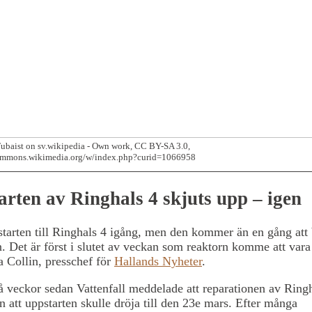
ubaist on sv.wikipedia - Own work, CC BY-SA 3.0,
commons.wikimedia.org/w/index.php?curid=1066958
arten av Ringhals 4 skjuts upp – igen
tarten till Ringhals 4 igång, men den kommer än en gång att 
. Det är först i slutet av veckan som reaktorn komme att vara
 Collin, presschef för
Hallands Nyheter
.
å veckor sedan Vattenfall meddelade att reparationen av Ringh
n att uppstarten skulle dröja till den 23e mars. Efter många