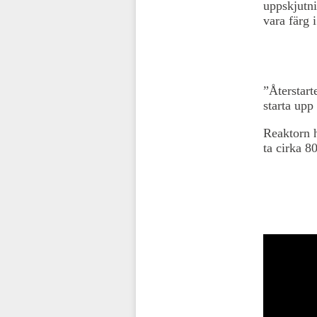
uppskjutni
vara färg 
”Återstart
starta upp 
Reaktorn h
ta cirka 8