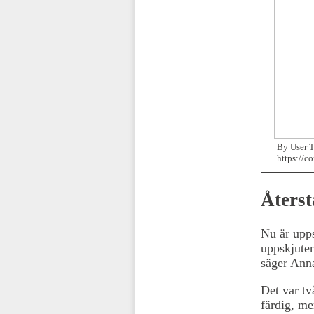
By User T
https://
Återst
Nu är upps
uppskjuten
säger Anna
Det var tv
färdig, me