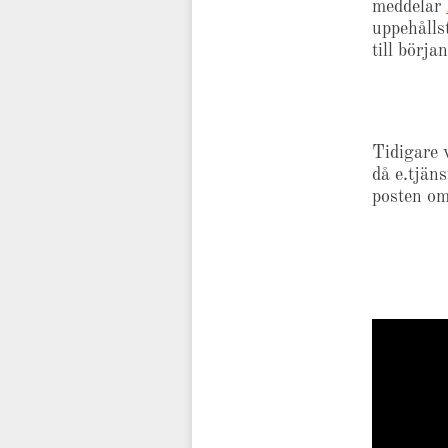
meddelar
uppehålls
till börja
Tidigare 
då e.tjän
posten om