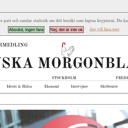
e part och samlar statistik om ditt besökt som lagras krypterat. Du k
Absolut, ingen fara
Nej, det är inte ok
Jag vill läsa mer
RMEDLING
STOCKHOLM
FREDA
Idrott & Hälsa
Ekonomi
Intervjuer
Skribenter