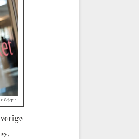
av Stjepic
verige
ige,