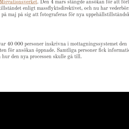
Migrationsverket
. Den 4 mars stängde ansökan för att för
tillståndet enligt massflyktsdirektivet, och nu har vederbö
n på maj på sig att fotograferas för nya uppehållstillstånds
var 40 000 personer inskrivna i mottagningssystemet den 
sten för ansökan öppnade. Samtliga personer fick informati
 hur den nya processen skulle gå till.