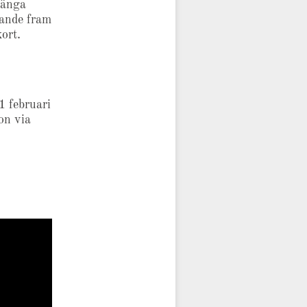
länga
rande fram
kort.
1 februari
on via