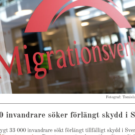
Fotograf: Tomisl
 invandrare söker förlängt skydd i S
gt 33 000 invandrare sökt förlängt tillfälligt skydd i Sver