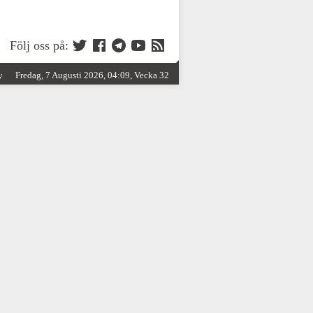
Följ oss på:
y
Fredag, 7 Augusti 2026, 04:09, Vecka 32