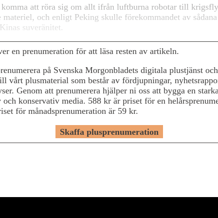
 komma att röra sig om allt ifrån luftburna robotar till krigsf
e materiel, och enligt Peking skulle förekommandet av sådana 
Kinas suveränitet.
r en prenumeration för att läsa resten av artikeln.
renumerera på Svenska Morgonbladets digitala plustjänst och
till vårt plusmaterial som består av fördjupningar, nyhetsrappo
yser. Genom att prenumerera hjälper ni oss att bygga en stark
v och konservativ media. 588 kr är priset för en helårsprenum
iset för månadsprenumeration är 59 kr.
Skaffa plusprenumeration