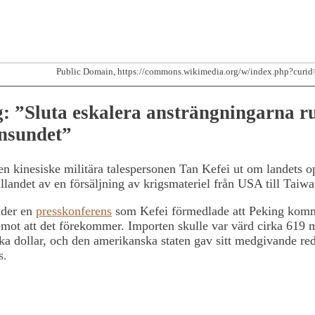
Public Domain, https://commons.wikimedia.org/w/index.php?curi
: ”Sluta eskalera ansträngningarna 
nsundet”
en kinesiske militära talespersonen Tan Kefei ut om landets o
tällandet av en försäljning av krigsmateriel från USA till Taiwa
nder en
presskonferens
som Kefei förmedlade att Peking komm
 emot att det förekommer. Importen skulle var värd cirka 619 m
a dollar, och den amerikanska staten gav sitt medgivande re
s.