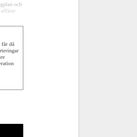
lygplan och
affärer
 får då
rteringar
are
eration