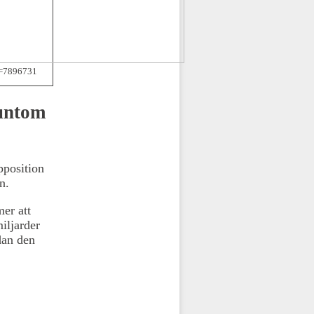
d=7896731
runtom
pposition
n.
er att
iljarder
dan den