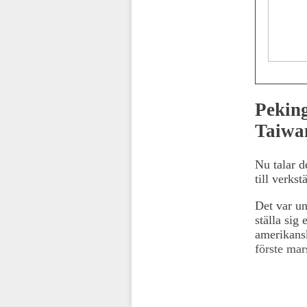
Peking
Taiwa
Nu talar d
till verks
Det var u
ställa sig
amerikansk
förste mar