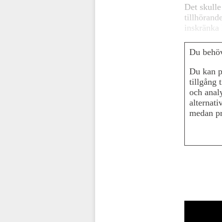
Det skulle
tillhörand
inskränka 
Du behöve
Du kan p
tillgång 
och anal
alternati
medan pr