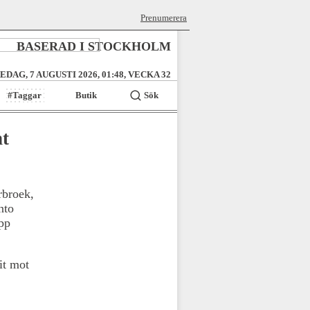
Prenumerera
BASERAD I STOCKHOLM
EDAG, 7 AUGUSTI 2026, 01:48, VECKA 32
#Taggar
Butik
Sök
t
rbroek,
nto
upp
it mot