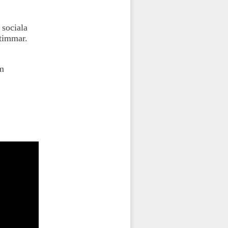
 sociala
 timmar.
om