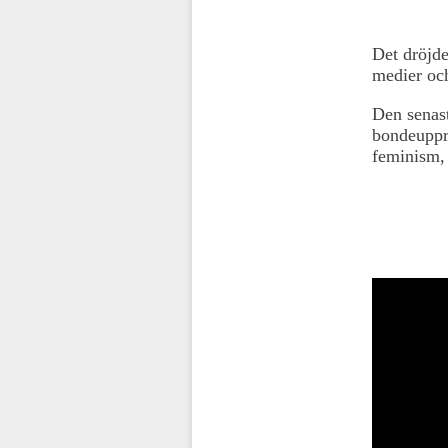
Det dröjde
medier och
Den senast
bondeuppr
feminism,