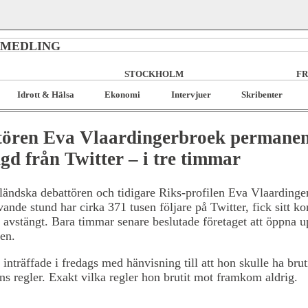
RMEDLING
STOCKHOLM
FR
Idrott & Hälsa
Ekonomi
Intervjuer
Skribenter
tören Eva Vlaardingerbroek permanen
gd från Twitter – i tre timmar
ändska debattören och tidigare Riks-profilen Eva Vlaardinge
vande stund har cirka 371 tusen följare på Twitter, fick sitt ko
avstängt. Bara timmar senare beslutade företaget att öppna 
gen.
inträffade i fredags med hänvisning till att hon skulle ha brut
ns regler. Exakt vilka regler hon brutit mot framkom aldrig.