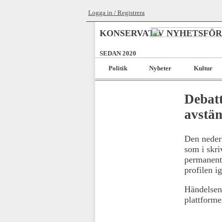
Logga in / Registrera
KONSERVATIV NYHETSFÖ
SEDAN 2020
Politik
Nyheter
Kultur
Debat
avstän
Den nederl
som i skri
permanent 
profilen i
Händelsen 
plattforme