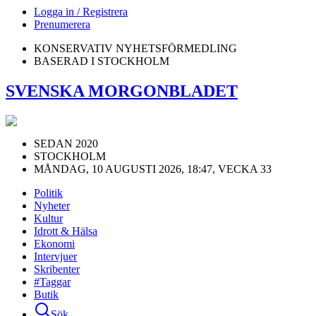
Logga in / Registrera
Prenumerera
KONSERVATIV NYHETSFÖRMEDLING
BASERAD I STOCKHOLM
SVENSKA MORGONBLADET
SEDAN 2020
STOCKHOLM
MÅNDAG, 10 AUGUSTI 2026, 18:47, VECKA 33
Politik
Nyheter
Kultur
Idrott & Hälsa
Ekonomi
Intervjuer
Skribenter
#Taggar
Butik
Sök