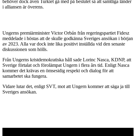
behöver dock även Turkiet gå med på beslutet så att samtliga länder
i alliansen är överens.
Ungerns premiärminister Victor Orbán från regeringspartiet Fidesz
meddelade i höstas att de skulle godkänna Sveriges ansökan i början
av 2023. Alla var dock inte lika positivt inställda vid den senaste
diskussionen som hölls.
Från Ungerns kristdemokratiska håll sade Lorinc Nasca, KDNP, att
Sverige förtalat och förolämpat Ungern i flera års tid. Enligt Nasca
kommer det krävas en ömsesidig respekt och dialog för att
samarbetet ska fungera.
Vidare lutar det, enligt SVT, mot att Ungern kommer att säga ja till
Sveriges ansökan.