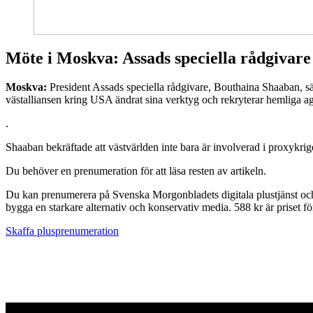
Möte i Moskva: Assads speciella rådgivare
Moskva:
President Assads speciella rådgivare, Bouthaina Shaaban, säg
västalliansen kring USA ändrat sina verktyg och rekryterar hemliga ag
.
Shaaban bekräftade att västvärlden inte bara är involverad i proxykrig
Du behöver en prenumeration för att läsa resten av artikeln.
Du kan prenumerera på Svenska Morgonbladets digitala plustjänst och få
bygga en starkare alternativ och konservativ media. 588 kr är priset 
Skaffa plusprenumeration