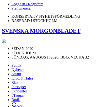
Logga in / Registrera
Prenumerera
KONSERVATIV NYHETSFÖRMEDLING
BASERAD I STOCKHOLM
SVENSKA MORGONBLADET
SEDAN 2020
STOCKHOLM
SÖNDAG, 9 AUGUSTI 2026, 10:45, VECKA 32
Politik
Nyheter
Kultur
Idrott & Hälsa
Ekonomi
Intervjuer
Skribenter
#Taggar
Butik
Sök