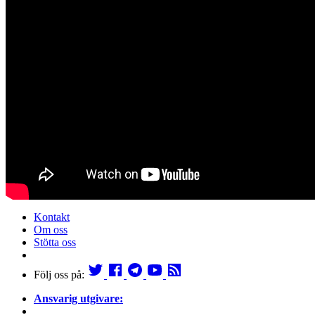
Kontakt
Om oss
Stötta oss
Följ oss på:
Ansvarig utgivare: