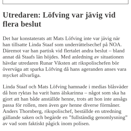
Utredaren: Löfving var jävig vid
flera beslut
Det har konstaterats att Mats Löfving inte var jävig när
han tillsatte Linda Staaf som underrättelsechef på NOA.
Däremot var han partisk vid flertalet andra beslut – bland
annat då Staafs län höjdes. Med anledning av situationen
hävdar utredaren Runar Viksten att rikspolischefen bör
överväga att sparka Löfving då hans ageranden anses vara
mycket allvarliga.
Linda Staaf och Mats Löfving hamnade i medias blåsväder
då hon ryktas ha varit hans älskarinna – något som ska ha
gjort att han både anställde henne, trots att hon inte ansågs
passa för rollen, men även gav henne diverse förmåner.
Anders Thornberg, rikspolischef, beställde en utredning
gällande saken och begärde en ”fullständig genomlysning”
av vad som faktiskt pågick inom polisen.