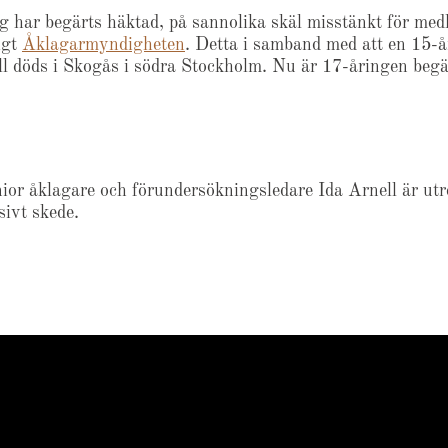
g har begärts häktad, på sannolika skäl misstänkt för medh
igt
Åklagarmyndigheten
. Detta i samband med att en 15-å
till döds i Skogås i södra Stockholm. Nu är 17-åringen beg
nior åklagare och förundersökningsledare Ida Arnell är ut
nsivt skede.