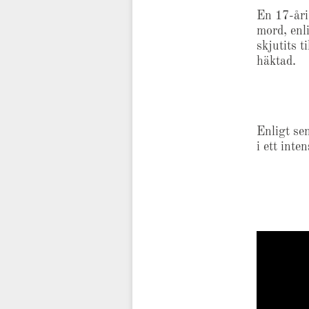
En 17-åri
mord, enl
skjutits 
häktad.
Enligt se
i ett inte