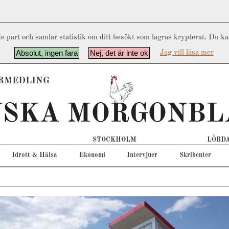
e part och samlar statistik om ditt besökt som lagras krypterat. Du k
Absolut, ingen fara
Nej, det är inte ok
Jag vill läsa mer
RMEDLING
STOCKHOLM
LÖRDA
Idrott & Hälsa
Ekonomi
Intervjuer
Skribenter