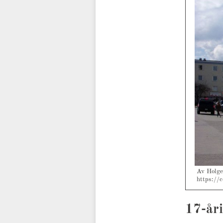
Av Holge
https://
17-år