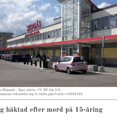
r.Ellgaard - Eget arbete, CC BY-SA 3.0,
commons.wikimedia.org/w/index.php?curid=19235165
ig häktad efter mord på 15-åring