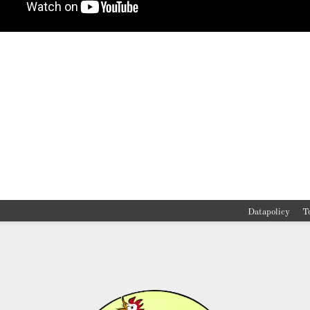
Datapolicy
T