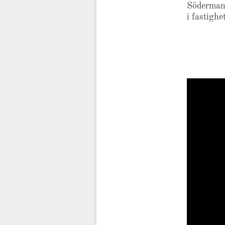
Södermann
i fastigh