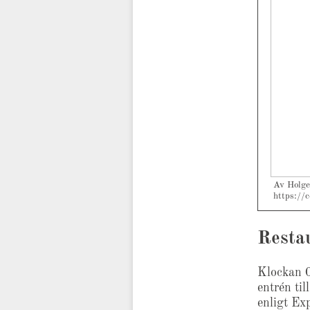
Av Holge
https://
Resta
Klockan 0
entrén ti
enligt Ex