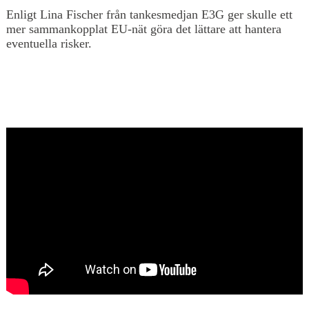
Enligt Lina Fischer från tankesmedjan E3G ger skulle ett
mer sammankopplat EU-nät göra det lättare att hantera
eventuella risker.