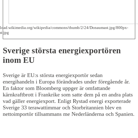
upload.wikimedia.org/wikipedia/commons/thumb/2/24/Donaumast.jpg/800px-
t.jpg
Sverige största energiexportören
inom EU
Sverige är EU:s största energiexportör sedan
energihandeln i Europa förändrades under föregående år.
En faktor som Bloomberg uppger är omfattande
kärnkraftbrott i Frankrike som satte dem på en andra plats
vad gäller energiexport. Enligt Rystad energi exporterade
Sverige 33 terawattimmar och Storbritannien blev en
nettoimportör tillsammans me Nederländerna och Spanien.