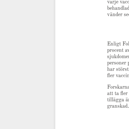
varje vacc
behandlad
vänder se
Enligt Fo
procent a
sjukdomen
personer 
har störst
fler vacci
Forskarna
att ta fle
tillägga ä
granskad.