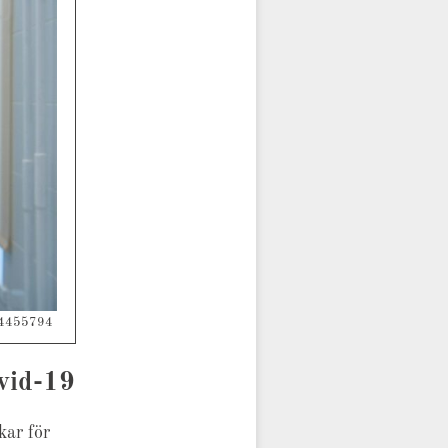
=94455794
ovid-19
kar för