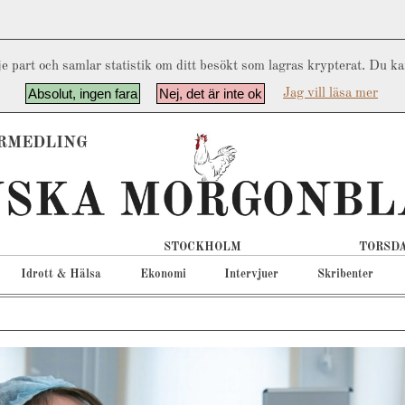
e part och samlar statistik om ditt besökt som lagras krypterat. Du k
Absolut, ingen fara
Nej, det är inte ok
Jag vill läsa mer
RMEDLING
STOCKHOLM
TORSDA
Idrott & Hälsa
Ekonomi
Intervjuer
Skribenter