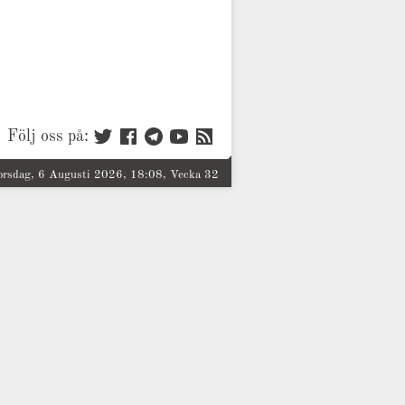
Följ oss på:
orsdag, 6 Augusti 2026, 18:08, Vecka 32