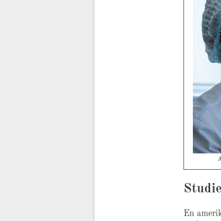
A
Studie
En ameri