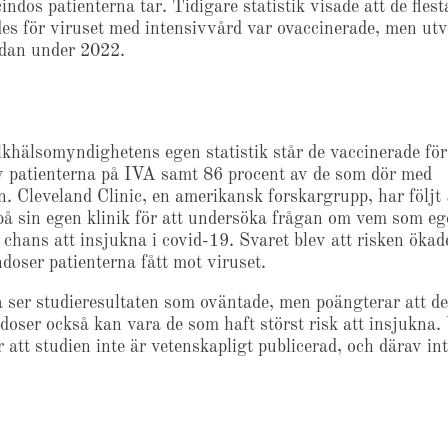
indos patienterna tar. Tidigare statistik visade att de fles
es för viruset med intensivvård var ovaccinerade, men ut
dan under 2022.
lkhälsomyndighetens egen statistik står de vaccinerade fö
v patienterna på IVA samt 86 procent av de som dör med
. Cleveland Clinic, en amerikansk forskargrupp, har följt
på sin egen klinik för att undersöka frågan om vem som eg
 chans att insjukna i covid-19. Svaret blev att risken ökad
ndoser patienterna fått mot viruset.
 ser studieresultaten som oväntade, men poängterar att de
r doser också kan vara de som haft störst risk att insjukna. 
r att studien inte är vetenskapligt publicerad, och därav int