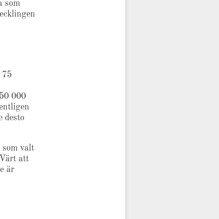
ta som
vecklingen
r 75
 50 000
entligen
e desto
 som valt
Värt att
e är