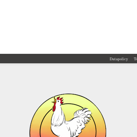
Datapolicy
T