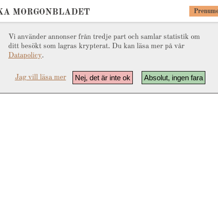
KA MORGONBLADET
Prenume
Vi använder annonser från tredje part och samlar statistik om
ditt besökt som lagras krypterat. Du kan läsa mer på vår
Datapolicy
.
Nej, det är inte ok
Absolut, ingen fara
Jag vill läsa mer