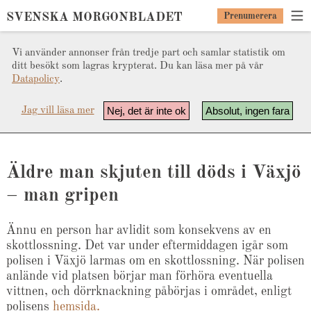
SVENSKA MORGONBLADET
Prenumerera
Vi använder annonser från tredje part och samlar statistik om
ditt besökt som lagras krypterat. Du kan läsa mer på vår
Datapolicy
.
Nej, det är inte ok
Absolut, ingen fara
Jag vill läsa mer
Äldre man skjuten till döds i Växjö
– man gripen
Ännu en person har avlidit som konsekvens av en
skottlossning. Det var under eftermiddagen igår som
polisen i Växjö larmas om en skottlossning. När polisen
anlände vid platsen börjar man förhöra eventuella
vittnen, och dörrknackning påbörjas i området, enligt
polisens
hemsida.