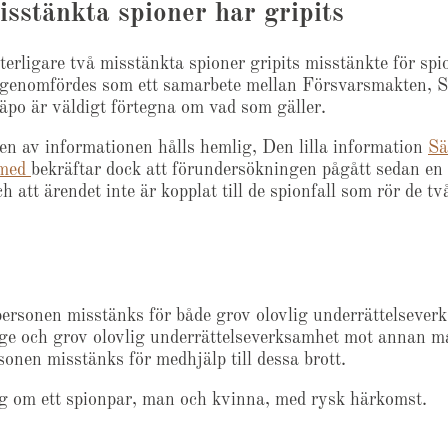
sstänkta spioner har gripits
terligare två misstänkta spioner gripits misstänkte för spi
genomfördes som ett samarbete mellan Försvarsmakten, 
Säpo är väldigt förtegna om vad som gäller.
len av informationen hålls hemlig, Den lilla information
Sä
 med
bekräftar dock att förundersökningen pågått sedan en 
ch att ärendet inte är kopplat till de spionfall som rör de t
ersonen misstänks för både grov olovlig underrättelsever
ge och grov olovlig underrättelseverksamhet mot annan m
sonen misstänks för medhjälp till dessa brott.
ig om ett spionpar, man och kvinna, med rysk härkomst.