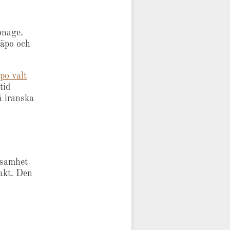
onage.
Säpo och
po valt
tid
vå iranska
ksamhet
akt. Den