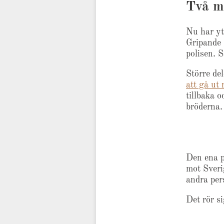
Två mi
Nu har yt
Gripande 
polisen. 
Större de
att gå ut
tillbaka o
bröderna.
Den ena p
mot Sveri
andra per
Det rör s