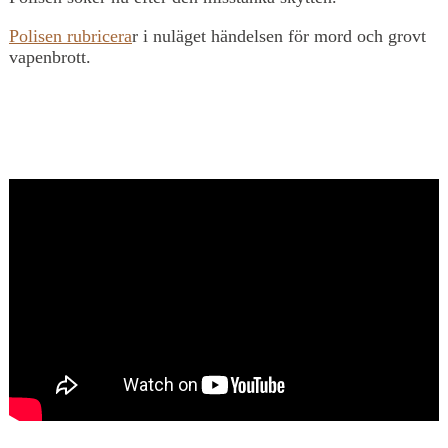
Polisen rubricera
r i nuläget händelsen för mord och grovt
vapenbrott.