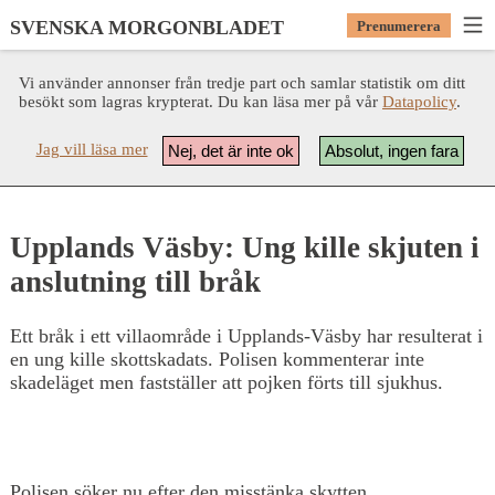
SVENSKA MORGONBLADET
Prenumerera
Vi använder annonser från tredje part och samlar statistik om ditt
besökt som lagras krypterat. Du kan läsa mer på vår
Datapolicy
.
Jag vill läsa mer
Nej, det är inte ok
Absolut, ingen fara
Upplands Väsby: Ung kille skjuten i
anslutning till bråk
Ett bråk i ett villaområde i Upplands-Väsby har resulterat i
en ung kille skottskadats. Polisen kommenterar inte
skadeläget men fastställer att pojken förts till sjukhus.
Polisen söker nu efter den misstänka skytten.