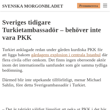
SVENSKA MORGONBLADET
Prenumerera
Sveriges tidigare
Turkietambassadör – behöver inte
vara PKK
Turkiet anklagade redan under gården kurdiska PKK för
att ligga bakom
gårdagens explosion i centrala Istanbul
där
flera civila offer omkom. Det finns ingen oberoende aktör
inom det internationella samfundet som gör samma tydliga
bedömning.
Därmed blir inte utpekande tillförlitligt, menar Michael
Sahlin, före detta Sverigeambassadör i Turkiet.
– Det är taktiskt väldigt lämpligt att peka ut PKK i det här