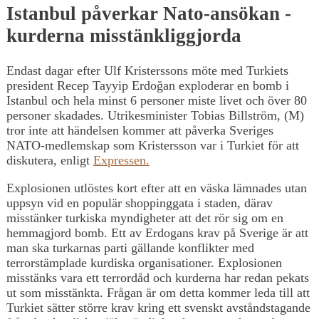
Istanbul påverkar Nato-ansökan -
kurderna misstänkliggjorda
Endast dagar efter Ulf Kristerssons möte med Turkiets
president Recep Tayyip Erdoğan exploderar en bomb i
Istanbul och hela minst 6 personer miste livet och över 80
personer skadades. Utrikesminister Tobias Billström, (M)
tror inte att händelsen kommer att påverka Sveriges
NATO-medlemskap som Kristersson var i Turkiet för att
diskutera, enligt
Expressen.
Explosionen utlöstes kort efter att en väska lämnades utan
uppsyn vid en populär shoppinggata i staden, därav
misstänker turkiska myndigheter att det rör sig om en
hemmagjord bomb. Ett av Erdogans krav på Sverige är att
man ska turkarnas parti gällande konflikter med
terrorstämplade kurdiska organisationer. Explosionen
misstänks vara ett terrordåd och kurderna har redan pekats
ut som misstänkta. Frågan är om detta kommer leda till att
Turkiet sätter större krav kring ett svenskt avståndstagande