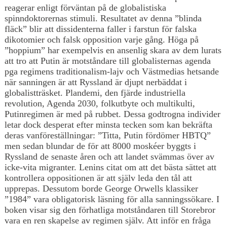
reagerar enligt förväntan på de globalistiska
spinndoktorernas stimuli. Resultatet av denna ”blinda
fläck” blir att dissidenterna faller i farstun för falska
dikotomier och falsk opposition varje gång. Höga på
”hoppium” har exempelvis en ansenlig skara av dem lurats
att tro att Putin är motståndare till globalisternas agenda
pga regimens traditionalism-lajv och Västmedias hetsande
när sanningen är att Ryssland är djupt nerbäddat i
globalistträsket. Plandemi, den fjärde industriella
revolution, Agenda 2030, folkutbyte och multikulti,
Putinregimen är med på rubbet. Dessa godtrogna individer
letar dock desperat efter minsta tecken som kan bekräfta
deras vanföreställningar: ”Titta, Putin fördömer HBTQ”
men sedan blundar de för att 8000 moskéer byggts i
Ryssland de senaste åren och att landet svämmas över av
icke-vita migranter. Lenins citat om att det bästa sättet att
kontrollera oppositionen är att själv leda den tål att
upprepas. Dessutom borde George Orwells klassiker
”1984” vara obligatorisk läsning för alla sanningssökare. I
boken visar sig den förhatliga motståndaren till Storebror
vara en ren skapelse av regimen själv. Att inför en fråga