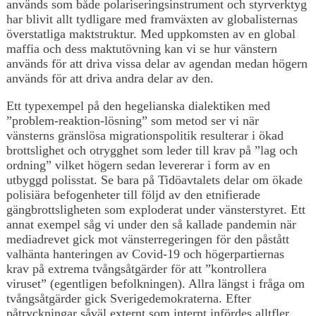
används som både polariseringsinstrument och styrverktyg
har blivit allt tydligare med framväxten av globalisternas
överstatliga maktstruktur. Med uppkomsten av en global
maffia och dess maktutövning kan vi se hur vänstern
används för att driva vissa delar av agendan medan högern
används för att driva andra delar av den.
Ett typexempel på den hegelianska dialektiken med
”problem-reaktion-lösning” som metod ser vi när
vänsterns gränslösa migrationspolitik resulterar i ökad
brottslighet och otrygghet som leder till krav på ”lag och
ordning” vilket högern sedan levererar i form av en
utbyggd polisstat. Se bara på Tidöavtalets delar om ökade
polisiära befogenheter till följd av den etnifierade
gängbrottsligheten som exploderat under vänsterstyret. Ett
annat exempel såg vi under den så kallade pandemin när
mediadrevet gick mot vänsterregeringen för den påstått
valhänta hanteringen av Covid-19 och högerpartiernas
krav på extrema tvångsåtgärder för att ”kontrollera
viruset” (egentligen befolkningen). Allra längst i fråga om
tvångsåtgärder gick Sverigedemokraterna. Efter
påtryckningar såväl externt som internt infördes alltfler