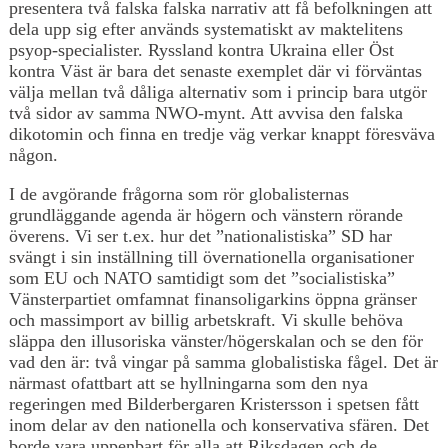
presentera två falska falska narrativ att få befolkningen att
dela upp sig efter används systematiskt av maktelitens
psyop-specialister. Ryssland kontra Ukraina eller Öst
kontra Väst är bara det senaste exemplet där vi förväntas
välja mellan två dåliga alternativ som i princip bara utgör
två sidor av samma NWO-mynt. Att avvisa den falska
dikotomin och finna en tredje väg verkar knappt föresväva
någon.
I de avgörande frågorna som rör globalisternas
grundläggande agenda är högern och vänstern rörande
överens. Vi ser t.ex. hur det ”nationalistiska” SD har
svängt i sin inställning till övernationella organisationer
som EU och NATO samtidigt som det ”socialistiska”
Vänsterpartiet omfamnat finansoligarkins öppna gränser
och massimport av billig arbetskraft. Vi skulle behöva
släppa den illusoriska vänster/högerskalan och se den för
vad den är: två vingar på samma globalistiska fågel. Det är
närmast ofattbart att se hyllningarna som den nya
regeringen med Bilderbergaren Kristersson i spetsen fått
inom delar av den nationella och konservativa sfären. Det
borde vara uppenbart för alla att Riksdagen och de