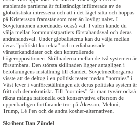
etablerade partierna är fullständigt infiltrerade av de
globalistiska intressena och att i det läget sitta och hoppas
på Kristersson framstår som mer än lovligt naivt. I
Sovjetunionen anordnades också val. I valen kunde du
välja mellan kommunistpartiets förstahandsval och deras
andrahandsval. Under globalisterna kan du välja mellan
deras ”politiskt korrekta” och mediahaussade
vänsterkandidater och den kontrollerade
högeroppositionen. Skillnaderna mellan de två systemen är
försumbara. Den största skillnaden ligger antagligen i
befolkningens inställning till eländet. Sovjetmedborgarna
visste att de deltog i en politisk teater medan ”normies” i
Väst lever i vanföreställningen att deras politiska system är
fritt och demokratiskt. Till ”normies” får man tyvärr också
räkna många nationella och konservativa eftersom de
uppenbarligen fortfarande tror på Åkesson, Meloni,
Trump, Lé Pen och de andra kosher-alternativen.
Skribent Dan Zündel