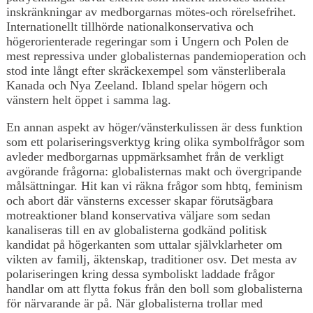
inskränkningar av medborgarnas mötes-och rörelsefrihet.
Internationellt tillhörde nationalkonservativa och
högerorienterade regeringar som i Ungern och Polen de
mest repressiva under globalisternas pandemioperation och
stod inte långt efter skräckexempel som vänsterliberala
Kanada och Nya Zeeland. Ibland spelar högern och
vänstern helt öppet i samma lag.
En annan aspekt av höger/vänsterkulissen är dess funktion
som ett polariseringsverktyg kring olika symbolfrågor som
avleder medborgarnas uppmärksamhet från de verkligt
avgörande frågorna: globalisternas makt och övergripande
målsättningar. Hit kan vi räkna frågor som hbtq, feminism
och abort där vänsterns excesser skapar förutsägbara
motreaktioner bland konservativa väljare som sedan
kanaliseras till en av globalisterna godkänd politisk
kandidat på högerkanten som uttalar självklarheter om
vikten av familj, äktenskap, traditioner osv. Det mesta av
polariseringen kring dessa symboliskt laddade frågor
handlar om att flytta fokus från den boll som globalisterna
för närvarande är på. När globalisterna trollar med