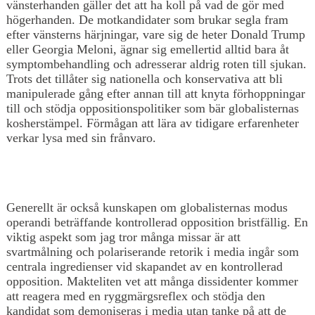
vänsterhanden gäller det att ha koll på vad de gör med
högerhanden. De motkandidater som brukar segla fram
efter vänsterns härjningar, vare sig de heter Donald Trump
eller Georgia Meloni, ägnar sig emellertid alltid bara åt
symptombehandling och adresserar aldrig roten till sjukan.
Trots det tillåter sig nationella och konservativa att bli
manipulerade gång efter annan till att knyta förhoppningar
till och stödja oppositionspolitiker som bär globalisternas
kosherstämpel. Förmågan att lära av tidigare erfarenheter
verkar lysa med sin frånvaro.
Generellt är också kunskapen om globalisternas modus
operandi beträffande kontrollerad opposition bristfällig. En
viktig aspekt som jag tror många missar är att
svartmålning och polariserande retorik i media ingår som
centrala ingredienser vid skapandet av en kontrollerad
opposition. Makteliten vet att många dissidenter kommer
att reagera med en ryggmärgsreflex och stödja den
kandidat som demoniseras i media utan tanke på att de