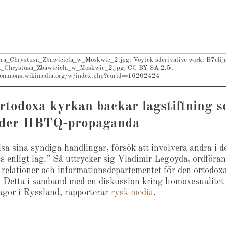
ra_Chrystusa_Zbawiciela_w_Moskwie_2.jpg: Voytek sderivative work: B7elija
a_Chrystusa_Zbawiciela_w_Moskwie_2.jpg, CC BY-SA 2.5,
commons.wikimedia.org/w/index.php?curid=16202424
rtodoxa kyrkan backar lagstiftning 
uder HBTQ-propaganda
isa sina syndiga handlingar, försök att involvera andra i 
s enligt lag.” Så uttrycker sig Vladimir Legoyda, ordföran
a relationer och informationsdepartementet för den ortodox
 Detta i samband med en diskussion kring homoxesualitet
gor i Ryssland, rapporterar
rysk media
.