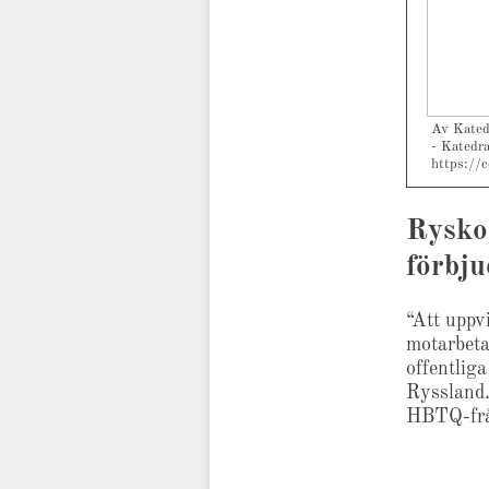
Av Kated
- Katedr
https://
Rysko
förbj
“Att uppv
motarbeta
offentlig
Ryssland.
HBTQ-frå