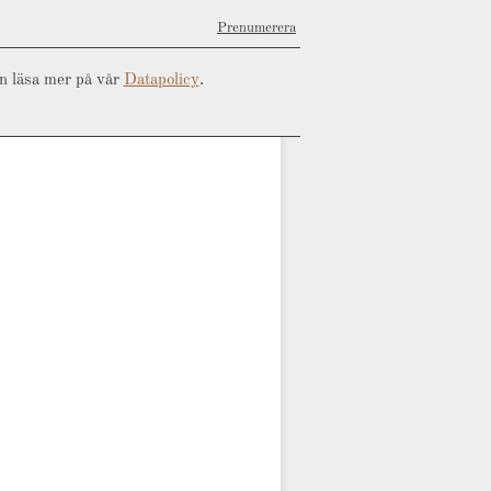
Prenumerera
an läsa mer på vår
Datapolicy
.