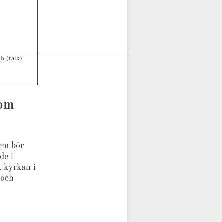
h (talk)
som
dem bör
de i
a kyrkan i
 och