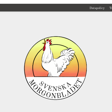
Datapolicy
T