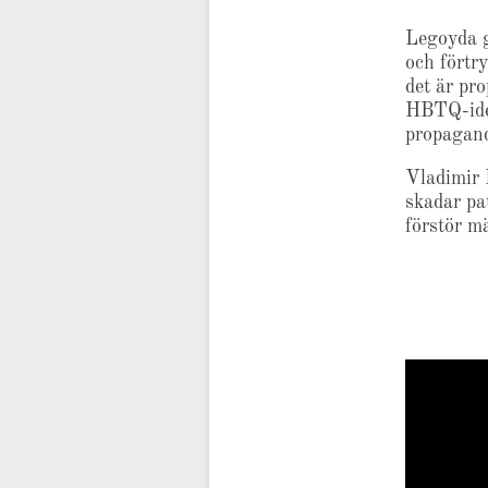
Legoyda g
och förtr
det är pr
HBTQ-iden
propagand
Vladimir 
skadar pa
förstör mä