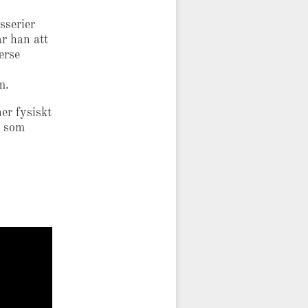
sserier
r han att
erse
m.
er fysiskt
d som