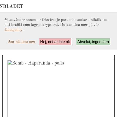
ONBLADET
Vi använder annonser från tredje part och samlar statistik om
ditt besökt som lagras krypterat. Du kan läsa mer på vår
Datapolicy
.
Nej, det är inte ok
Absolut, ingen fara
Jag vill läsa mer