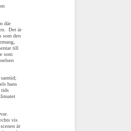
som
n där
gen. Det är
ls som den
semang,
ntar till
he som
nnelsen
 samtid;
els hans
 tids
klimatet
var.
echts vis
 scenen är