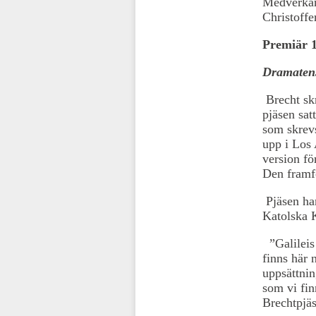
Medverkan
Christoffe
Premiär 1
Dramatens
Brecht sk
pjäsen sat
som skrev
upp i Los
version f
Den framf
Pjäsen han
Katolska K
”Galileis 
finns här 
uppsättnin
som vi fin
Brechtpjä