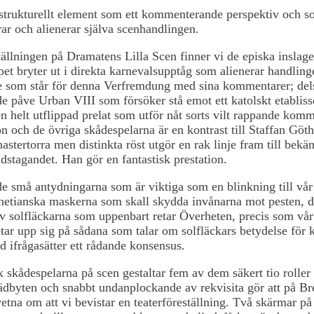
 strukturellt element som ett kommenterande perspektiv och 
ar och alienerar själva scenhandlingen.
lningen på Dramatens Lilla Scen finner vi de episka inslage
pet bryter ut i direkta karnevalsupptåg som alienerar handlin
le som står för denna Verfremdung med sina kommentarer; de
e påve Urban VIII som försöker stå emot ett katolskt etablis
n helt utflippad prelat som utför nåt sorts vilt rappande komme
n och de övriga skådespelarna är en kontrast till Staffan Göt
astertorra men distinkta röst utgör en rak linje fram till bekä
dstagandet. Han gör en fantastisk prestation.
 små antydningarna som är viktiga som en blinkning till vår
netianska maskerna som skall skydda invånarna mot pesten, d
v solfläckarna som uppenbart retar Överheten, precis som vår
tar upp sig på sådana som talar om solfläckars betydelse för 
 ifrågasätter ett rådande konsensus.
skådespelarna på scen gestaltar fem av dem säkert tio roller 
dbyten och snabbt undanplockande av rekvisita gör att på Br
etna om att vi bevistar en teaterföreställning. Två skärmar på