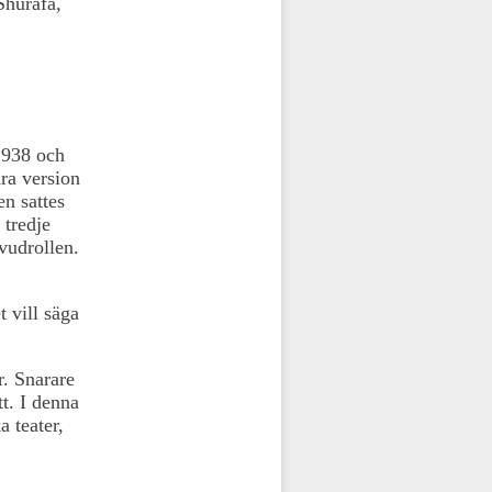
Shurafa,
1938 och
dra version
n sattes
tredje
vudrollen.
 vill säga
r. Snarare
tt. I denna
a teater,