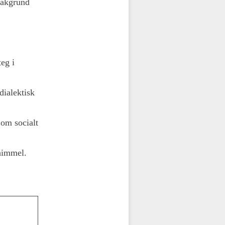
bakgrund
eg i
ialektisk
 om socialt
 himmel.