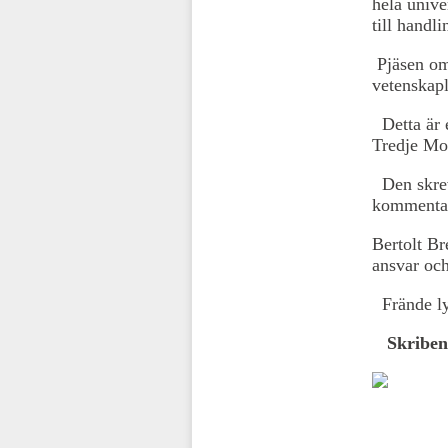
hela unive
till handli
Pjäsen om
vetenskapl
Detta är 
Tredje Mo
Den skrev
kommentar 
Bertolt Br
ansvar och
Frände lyc
Skribent