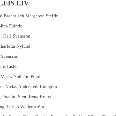
LEIS LIV
d Brecht och Margareta Steffin
olina Frände
i: Karl Svensson
harlotta Nylund
l Svensson
ans Eisler
 Mask: Nathalie Pujol
n: Niclas Anderstedt Lindgren
: Joakim Sten, Irena Kraus
ing: Ulrika Wallenström