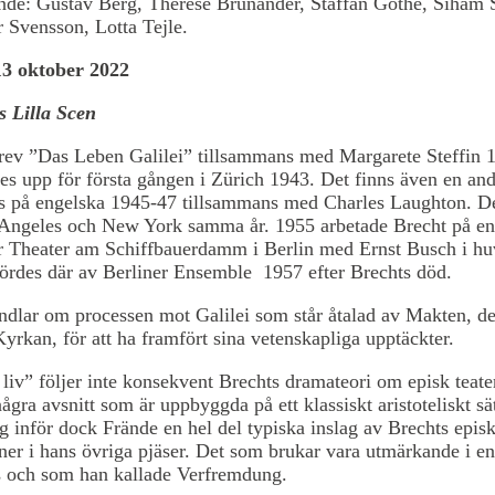
de: Gustav Berg, Thérèse Brunander, Staffan Göthe, Siham 
r Svensson, Lotta Tejle.
3 oktober 2022
 Lilla Scen
rev ”Das Leben Galilei” tillsammans med Margarete Steffin 
tes upp för första gången i Zürich 1943. Det finns även en an
s på engelska 1945-47 tillsammans med Charles Laughton. De
 Angeles och New York samma år. 1955 arbetade Brecht på en 
ör Theater am Schiffbauerdamm i Berlin med Ernst Busch i hu
ördes där av Berliner Ensemble 1957 efter Brechts död.
dlar om processen mot Galilei som står åtalad av Makten, det
yrkan, för att ha framfört sina vetenskapliga upptäckter.
liv” följer inte konsekvent Brechts dramateori om episk teate
några avsnitt som är uppbyggda på ett klassiskt aristoteliskt sä
g inför dock Frände en hel del typiska inslag av Brechts episk
ner i hans övriga pjäser. Det som brukar vara utmärkande i en
s och som han kallade Verfremdung.