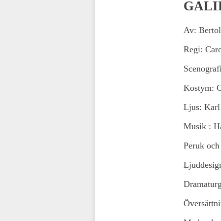
GALI
Av: Bertol
Regi: Car
Scenograf
Kostym: C
Ljus: Kar
Musik : H
Peruk och
Ljuddesig
Dramaturg
Översättn