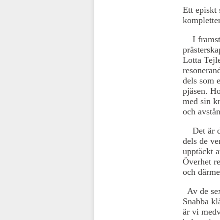
Ett episkt
kompletter
I framstäl
prästerska
Lotta Tej
resonerand
dels som e
pjäsen. Ho
med sin kn
och avstån
Det är de
dels de ve
upptäckt a
Överhet re
och därmed
Av de sex 
Snabba klä
är vi medv