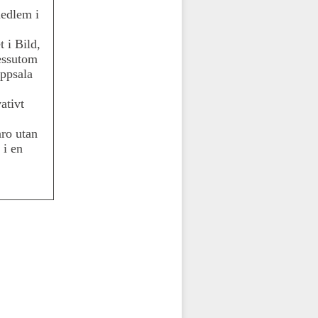
medlem i
t i Bild,
essutom
Uppsala
ativt
aro utan
 i en