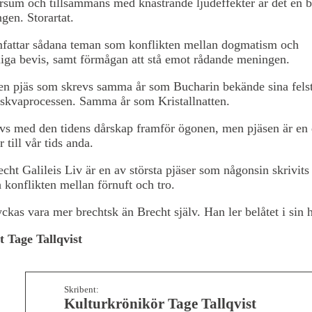
rsum och tillsammans med knastrande ljudeffekter är det en 
ngen. Storartat.
fattar sådana teman som konflikten mellan dogmatism och
iga bevis, samt förmågan att stå emot rådande meningen.
en pjäs som skrevs samma år som Bucharin bekände sina felst
skvaprocessen. Samma år som Kristallnatten.
s med den tidens dårskap framför ögonen, men pjäsen är en d
till vår tids anda.
echt Galileis Liv är en av största pjäser som någonsin skrivits
 konflikten mellan förnuft och tro.
kas vara mer brechtsk än Brecht själv. Han ler belåtet i sin
 Tage Tallqvist
Skribent:
Kulturkrönikör Tage Tallqvist