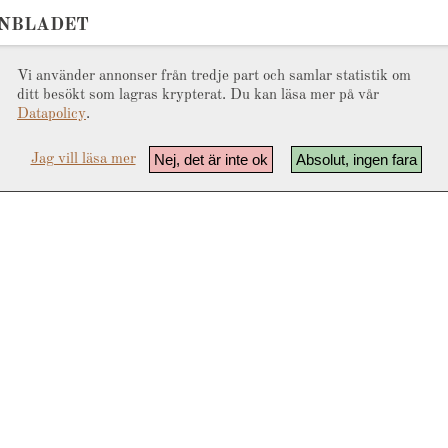
ONBLADET
Vi använder annonser från tredje part och samlar statistik om
ditt besökt som lagras krypterat. Du kan läsa mer på vår
Datapolicy
.
Nej, det är inte ok
Absolut, ingen fara
Jag vill läsa mer