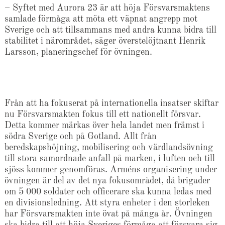
– Syftet med Aurora 23 är att höja Försvarsmaktens
samlade förmåga att möta ett väpnat angrepp mot
Sverige och att tillsammans med andra kunna bidra till
stabilitet i närområdet, säger överstelöjtnant Henrik
Larsson, planeringschef för övningen.
Från att ha fokuserat på internationella insatser skiftar
nu Försvarsmakten fokus till ett nationellt försvar.
Detta kommer märkas över hela landet men främst i
södra Sverige och på Gotland. Allt från
beredskapshöjning, mobilisering och värdlandsövning
till stora samordnade anfall på marken, i luften och till
sjöss kommer genomföras. Arméns organisering under
övningen är del av det nya fokusområdet, då brigader
om 5 000 soldater och officerare ska kunna ledas med
en divisionsledning. Att styra enheter i den storleken
har Försvarsmakten inte övat på många år. Övningen
ska bidra till att höja Sveriges förmåga att försvara sig