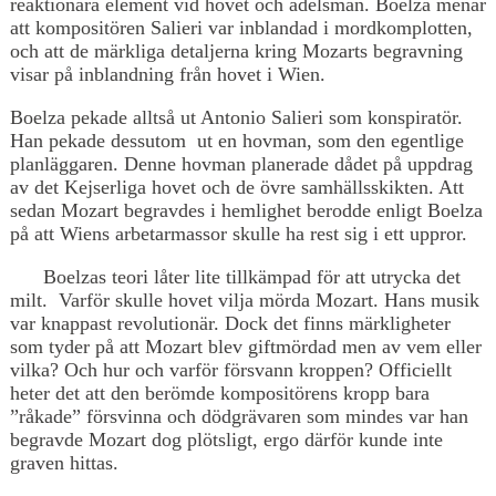
reaktionära element vid hovet och adelsmän. Boelza menar
att kompositören Salieri var inblandad i mordkomplotten,
och att de märkliga detaljerna kring Mozarts begravning
visar på inblandning från hovet i Wien.
Boelza pekade alltså ut Antonio Salieri som konspiratör.
Han pekade dessutom ut en hovman, som den egentlige
planläggaren. Denne hovman planerade dådet på uppdrag
av det Kejserliga hovet och de övre samhällsskikten. Att
sedan Mozart begravdes i hemlighet berodde enligt Boelza
på att Wiens arbetarmassor skulle ha rest sig i ett uppror.
Boelzas teori låter lite tillkämpad för att utrycka det
milt. Varför skulle hovet vilja mörda Mozart. Hans musik
var knappast revolutionär. Dock det finns märkligheter
som tyder på att Mozart blev giftmördad men av vem eller
vilka? Och hur och varför försvann kroppen? Officiellt
heter det att den berömde kompositörens kropp bara
”råkade” försvinna och dödgrävaren som mindes var han
begravde Mozart dog plötsligt, ergo därför kunde inte
graven hittas.