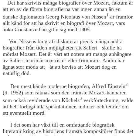
Det har skrivits många biografier över Mozart, faktum är
att en av de första biografierna var ingen annan än en
1
danske diplomaten Georg Nicolaus von Nissen
är framför
allt känd för att ha skrivit en biografi över Mozart, vars
änka Constanze han gifte sig med 1809.
Von Nissens biografi diskuterar precis många andra
biografier från tiden möjligheten att Salieri skulle ha
mördat Mozart. Det är värt att notera att många anhängare
av Salieri-teorin är marxister eller frimurare. Andra har
ägnat stor möda att åt att bevisa att Mozart dog en
naturlig död.
2
Den mest kände moderne biografen, Alfred Einstein
(d. 1952) som räknas som den främste Mozart-kännaren
3
som också reviderade von Köchels
verkförteckning, valde
att helt förbigå alla spekulationer, indicier och teorier om
ett eventuellt mord.
I det som har växt till en omfattande biografisk
litteratur kring av historiens främsta kompositörer finns det