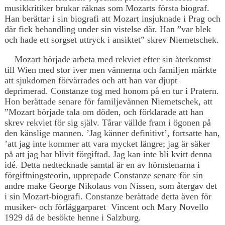
musikkritiker brukar räknas som Mozarts första biograf.
Han berättar i sin biografi att Mozart insjuknade i Prag och
där fick behandling under sin vistelse där. Han ”var blek
och hade ett sorgset uttryck i ansiktet” skrev Niemetschek.
Mozart började arbeta med rekviet efter sin återkomst
till Wien med stor iver men vännerna och familjen märkte
att sjukdomen förvärrades och att han var djupt
deprimerad. Constanze tog med honom på en tur i Pratern.
Hon berättade senare för familjevännen Niemetschek, att
”Mozart började tala om döden, och förklarade att han
skrev rekviet för sig själv. Tårar vällde fram i ögonen på
den känslige mannen. ’Jag känner definitivt’, fortsatte han,
’att jag inte kommer att vara mycket längre; jag är säker
på att jag har blivit förgiftad. Jag kan inte bli kvitt denna
idé. Detta nedtecknade samtal är en av hörnstenarna i
förgiftningsteorin, upprepade Constanze senare för sin
andre make George Nikolaus von Nissen, som återgav det
i sin Mozart-biografi. Constanze berättade detta även för
musiker- och förläggarparet Vincent och Mary Novello
1929 då de besökte henne i Salzburg.