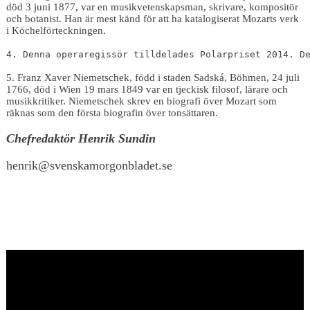
död 3 juni 1877, var en musikvetenskapsman, skrivare, kompositör
och botanist. Han är mest känd för att ha katalogiserat Mozarts verk
i Köchelförteckningen.
4. Denna operaregissör tilldelades Polarpriset 2014. D
5. Franz Xaver Niemetschek, född i staden Sadská, Böhmen, 24 juli
1766, död i Wien 19 mars 1849 var en tjeckisk filosof, lärare och
musikkritiker. Niemetschek skrev en biografi över Mozart som
räknas som den första biografin över tonsättaren.
Chefredaktör Henrik Sundin
henrik@svenskamorgonbladet.se