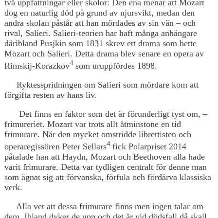
två uppfattningar eller skolor: Den ena menar att Mozart
dog en naturlig död på grund av njursvikt, medan den
andra skolan påstår att han mördades av sin vän – och
rival, Salieri. Salieri-teorien har haft många anhängare
däribland Pusjkin som 1831 skrev ett drama som hette
Mozart och Salieri. Detta drama blev senare en opera av
4
Rimskij-Korazkov
som uruppfördes 1898.
Ryktesspridningen om Salieri som mördare kom att
förgifta resten av hans liv.
Det finns en faktor som det är förunderligt tyst om, –
frimureriet. Mozart var trots allt åtminstone en tid
frimurare. När den mycket omstridde librettisten och
4
operaregissören Peter Sellars
fick Polarpriset 2014
påtalade han att Haydn, Mozart och Beethoven alla hade
varit frimurare. Detta var tydligen centralt för denne man
som ägnat sig att förvanska, förfula och fördärva klassiska
verk.
Alla vet att dessa frimurare finns men ingen talar om
dem. Ibland dyker de upp och det är vid dödsfall då skall