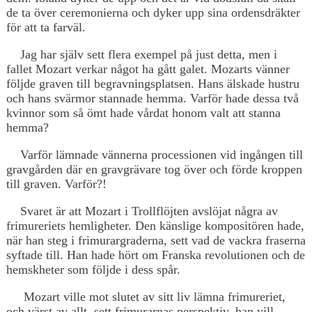
de ta över ceremonierna och dyker upp sina ordensdräkter
för att ta farväl.
Jag har själv sett flera exempel på just detta, men i
fallet Mozart verkar något ha gått galet. Mozarts vänner
följde graven till begravningsplatsen. Hans älskade hustru
och hans svärmor stannade hemma. Varför hade dessa två
kvinnor som så ömt hade vårdat honom valt att stanna
hemma?
Varför lämnade vännerna processionen vid ingången till
gravgården där en gravgrävare tog över och förde kroppen
till graven. Varför?!
Svaret är att Mozart i Trollflöjten avslöjat några av
frimureriets hemligheter. Den känslige kompositören hade,
när han steg i frimurargraderna, sett vad de vackra fraserna
syftade till. Han hade hört om Franska revolutionen och de
hemskheter som följde i dess spår.
Mozart ville mot slutet av sitt liv lämna frimureriet,
och värst av allt, sett frimurarnas perspektiv, han vill