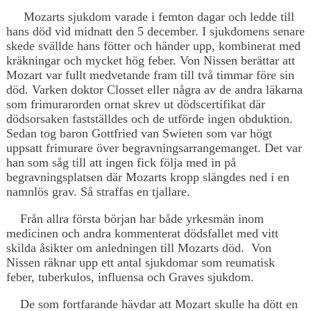
Mozarts sjukdom varade i femton dagar och ledde till
hans död vid midnatt den 5 december. I sjukdomens senare
skede svällde hans fötter och händer upp, kombinerat med
kräkningar och mycket hög feber. Von Nissen berättar att
Mozart var fullt medvetande fram till två timmar före sin
död. Varken doktor Closset eller några av de andra läkarna
som frimurarorden ornat skrev ut dödscertifikat där
dödsorsaken fastställdes och de utförde ingen obduktion.
Sedan tog baron Gottfried van Swieten som var högt
uppsatt frimurare över begravningsarrangemanget. Det var
han som såg till att ingen fick följa med in på
begravningsplatsen där Mozarts kropp slängdes ned i en
namnlös grav. Så straffas en tjallare.
Från allra första början har både yrkesmän inom
medicinen och andra kommenterat dödsfallet med vitt
skilda åsikter om anledningen till Mozarts död. Von
Nissen räknar upp ett antal sjukdomar som reumatisk
feber, tuberkulos, influensa och Graves sjukdom.
De som fortfarande hävdar att Mozart skulle ha dött en