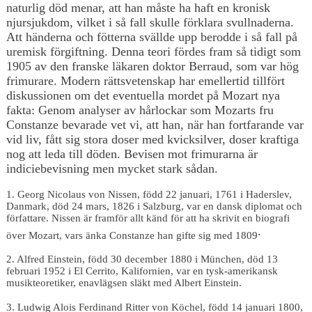
naturlig död menar, att han måste ha haft en kronisk
njursjukdom, vilket i så fall skulle förklara svullnaderna.
Att händerna och fötterna svällde upp berodde i så fall på
uremisk förgiftning. Denna teori fördes fram så tidigt som
1905 av den franske läkaren doktor Berraud, som var hög
frimurare. Modern rättsvetenskap har emellertid tillfört
diskussionen om det eventuella mordet på Mozart nya
fakta: Genom analyser av hårlockar som Mozarts fru
Constanze bevarade vet vi, att han, när han fortfarande var
vid liv, fått sig stora doser med kvicksilver, doser kraftiga
nog att leda till döden. Bevisen mot frimurarna är
indiciebevisning men mycket stark sådan.
1. Georg Nicolaus von Nissen, född 22 januari, 1761 i Haderslev,
Danmark, död 24 mars, 1826 i Salzburg, var en dansk diplomat och
författare. Nissen är framför allt känd för att ha skrivit en biografi
.
över Mozart, vars änka Constanze han gifte sig med 1809
2. Alfred Einstein, född 30 december 1880 i München, död 13
februari 1952 i El Cerrito, Kalifornien, var en tysk-amerikansk
musikteoretiker, enavlägsen släkt med Albert Einstein.
3. Ludwig Alois Ferdinand Ritter von Köchel, född 14 januari 1800,