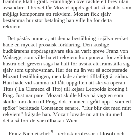
främling klätt i grått. Främlingen överräckte ett brev utan
avsändare. I brevet får Mozart uppdraget att så snabbt som
möjligt komponera ett rekviem. Mozart fick själv
bestämma hur stor betalning han ville ha för detta
rekviem.
Det påstås numera, att denna beställning i själva verket
hade en mycket prosaisk förklaring. Den kuslige
budbärarens uppdragsgivare ska ha varit greve Franz von
Walsegg, som ville ha ett rekviem komponerat för avlidna
hustru och greven sägs ha haft för avsikt att framställa sig
själv som upphovsman. Hur det nu än var så accepterade
Mozart beställningen, men lade arbetet tillfälligt åt sidan.
Han hade vid samma tid fått uppgiften att skriva operan
Titus ( La Clemeza di Tito) till kejsar Leopolds kröning i
Prag. Just när paret Mozart skulle kliva på vagnen som
skulle föra dem till Prag, dök mannen i grått upp ” som ett
spöke” berättade Constance senare. ”Hur blir det med mitt
rekviem” frågade han. Mozart lovade nu att ta itu med
detta så fort de var tillbaka i Wien.
5
Franz Niemetschek
, tjeckisk professor i filosofi och