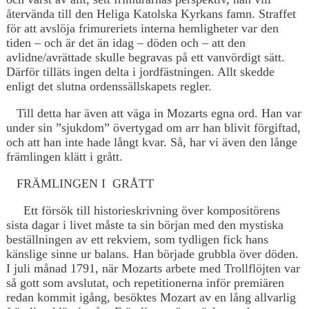
återvända till den Heliga Katolska Kyrkans famn. Straffet
för att avslöja frimureriets interna hemligheter var den
tiden – och är det än idag – döden och – att den
avlidne/avrättade skulle begravas på ett vanvördigt sätt.
Därför tilläts ingen delta i jordfästningen. Allt skedde
enligt det slutna ordenssällskapets regler.
Till detta har även att väga in Mozarts egna ord. Han var
under sin ”sjukdom” övertygad om arr han blivit förgiftad,
och att han inte hade långt kvar. Så, har vi även den långe
främlingen klätt i grått.
FRÄMLINGEN I GRÅTT
Ett försök till historieskrivning över kompositörens
sista dagar i livet måste ta sin början med den mystiska
beställningen av ett rekviem, som tydligen fick hans
känslige sinne ur balans. Han började grubbla över döden.
I juli månad 1791, när Mozarts arbete med Trollflöjten var
så gott som avslutat, och repetitionerna inför premiären
redan kommit igång, besöktes Mozart av en lång allvarlig