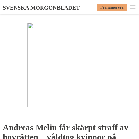
SVENSKA MORGONBLADET
Prenumerera
Andreas Melin får skärpt straff av
hovrätten – våldtog kvinnor på