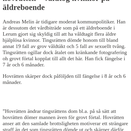
äldreboende
Andreas Melin är tidigare moderat kommunpolitiker. Han
är dessutom det vårdbiträde som på ett äldreboende i
Lerum gjort sig skyldig till att ha våldtagit flera äldre
hjälplösa kvinnor. Tingsrätten dömde honom till bland
annat 19 fall av grov våldtäkt och 5 fall av sexuellt tvång.
Tingsrätten ogillar dock åtalet om kränkande fotografering
oh grovt förtal kopplat till allt det här. Han fick fängelse i
7 år och 6 månader.
Hovrätten skärper dock påföljden till fängelse i 8 år och 6
månader.
”Hovrätten ändrar tingsrättens dom bl.a. på så sätt att
hovrätten dömer mannen även för grovt förtal. Hovrätten
anser att den samlade brottsligheten motiverar ett strängare
straff än det som tingsrätten dömde ut och skärper därför