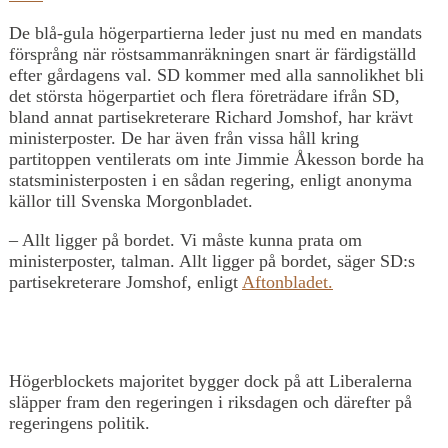
De blå-gula högerpartierna leder just nu med en mandats
försprång när röstsammanräkningen snart är färdigställd
efter gårdagens val. SD kommer med alla sannolikhet bli
det största högerpartiet och flera företrädare ifrån SD,
bland annat partisekreterare Richard Jomshof, har krävt
ministerposter. De har även från vissa håll kring
partitoppen ventilerats om inte Jimmie Åkesson borde ha
statsministerposten i en sådan regering, enligt anonyma
källor till Svenska Morgonbladet.
– Allt ligger på bordet. Vi måste kunna prata om
ministerposter, talman. Allt ligger på bordet, säger SD:s
partisekreterare Jomshof, enligt
Aftonbladet.
Högerblockets majoritet bygger dock på att Liberalerna
släpper fram den regeringen i riksdagen och därefter på
regeringens politik.