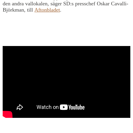
den andra vallokalen, säger SD:s presschef Oskar Cavalli-
Björkman, till
Aftonbladet
.