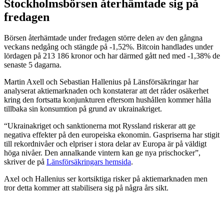
Stockholmsbörsen återhämtade sig på
fredagen
Börsen återhämtade under fredagen större delen av den gångna
veckans nedgång och stängde på -1,52%. Bitcoin handlades under
lördagen på 213 186 kronor och har därmed gått ned med -1,38% de
senaste 5 dagarna.
Martin Axell och Sebastian Hallenius på Länsförsäkringar har
analyserat aktiemarknaden och konstaterar att det råder osäkerhet
kring den fortsatta konjunkturen eftersom hushållen kommer hålla
tillbaka sin konsumtion på grund av ukrainakriget.
“Ukrainakriget och sanktionerna mot Ryssland riskerar att ge
negativa effekter på den europeiska ekonomin. Gaspriserna har stigit
till rekordnivåer och elpriser i stora delar av Europa är på väldigt
höga nivåer. Den annalkande vintern kan ge nya prischocker”,
skriver de på
Länsförsäkringars hemsida
.
Axel och Hallenius ser kortsiktiga risker på aktiemarknaden men
tror detta kommer att stabilisera sig på några års sikt.