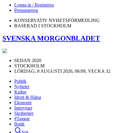
Logga in / Registrera
Prenumerera
KONSERVATIV NYHETSFÖRMEDLING
BASERAD I STOCKHOLM
SVENSKA MORGONBLADET
SEDAN 2020
STOCKHOLM
LÖRDAG, 8 AUGUSTI 2026, 06:09, VECKA 32
Politik
Nyheter
Kultur
Idrott & Hälsa
Ekonomi
Intervjuer
Skribenter
#Taggar
Butik
Sök