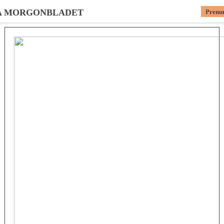
A MORGONBLADET
Prenu