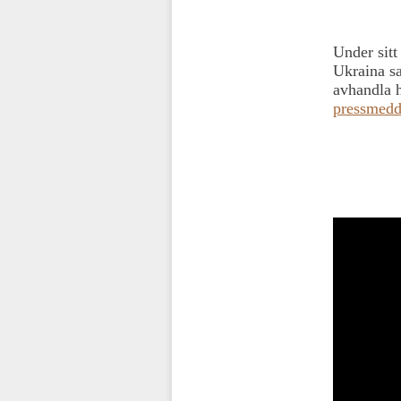
Under sit
Ukraina s
avhandla h
pressmedd