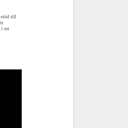
töd till
tt
i ett