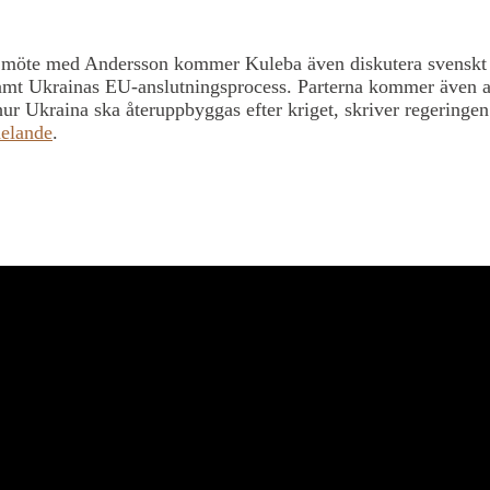
t möte med Andersson kommer Kuleba även diskutera svenskt s
amt Ukrainas EU-anslutningsprocess. Parterna kommer även a
ur Ukraina ska återuppbyggas efter kriget, skriver regeringen 
elande
.