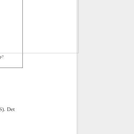
hp?
S). Det