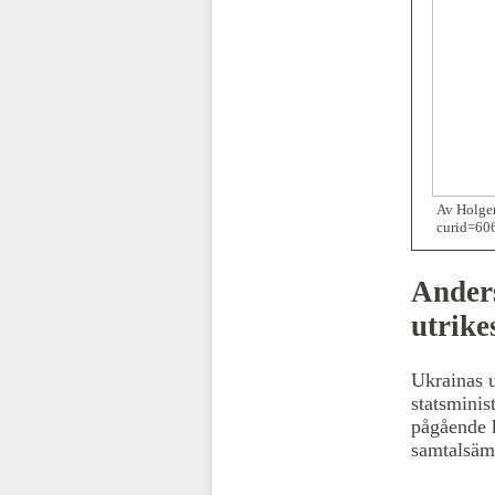
Av Holger
curid=60
Ander
utrike
Ukrainas u
statsminis
pågående k
samtalsäm