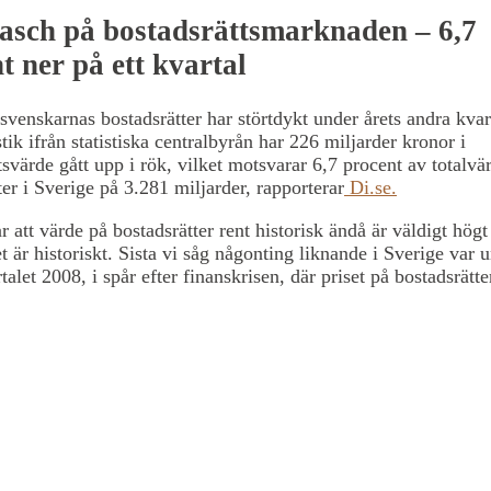
asch på bostadsrättsmarknaden – 6,7
t ner på ett kvartal
svenskarnas bostadsrätter har störtdykt under årets andra kvar
stik ifrån statistiska centralbyrån har 226 miljarder kronor i
tsvärde gått upp i rök, vilket motsvarar 6,7 procent av totalvä
ter i Sverige på 3.281 miljarder, rapporterar
Di.se.
att värde på bostadsrätter rent historisk ändå är väldigt högt
t är historiskt. Sista vi såg någonting liknande i Sverige var 
talet 2008, i spår efter finanskrisen, där priset på bostadsrätte