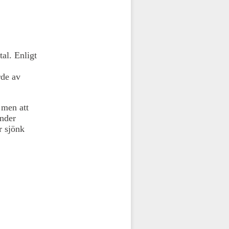
tal. Enligt
rde av
 men att
under
r sjönk