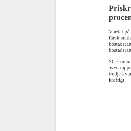
Priskr
procen
Värdet på 
färsk stati
bostadsrät
bostadsrät
SCB menar 
även tappe
tredje kvar
kraftigt.