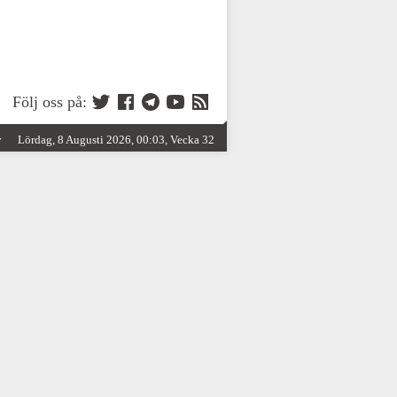
Följ oss på:
y
Lördag, 8 Augusti 2026, 00:03, Vecka 32