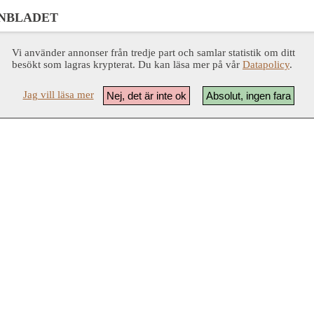
NBLADET
Vi använder annonser från tredje part och samlar statistik om ditt
besökt som lagras krypterat. Du kan läsa mer på vår
Datapolicy
.
Jag vill läsa mer
Nej, det är inte ok
Absolut, ingen fara