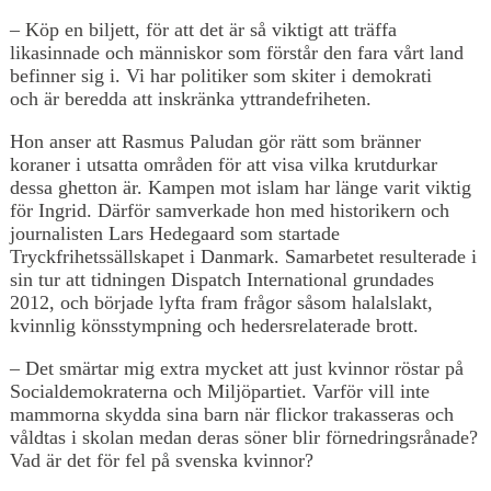
– Köp en biljett, för att det är så viktigt att träffa
likasinnade och människor som förstår den fara vårt land
befinner sig i. Vi har politiker som skiter i demokrati
och är beredda att inskränka yttrandefriheten.
Hon anser att Rasmus Paludan gör rätt som bränner
koraner i utsatta områden för att visa vilka krutdurkar
dessa ghetton är. Kampen mot islam har länge varit viktig
för Ingrid. Därför samverkade hon med historikern och
journalisten Lars Hedegaard som startade
Tryckfrihetssällskapet i Danmark. Samarbetet resulterade i
sin tur att tidningen Dispatch International grundades
2012, och började lyfta fram frågor såsom halalslakt,
kvinnlig könsstympning och hedersrelaterade brott.
– Det smärtar mig extra mycket att just kvinnor röstar på
Socialdemokraterna och Miljöpartiet. Varför vill inte
mammorna skydda sina barn när flickor trakasseras och
våldtas i skolan medan deras söner blir förnedringsrånade?
Vad är det för fel på svenska kvinnor?