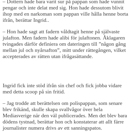
– Dottern hade bara varit sur på pappan som hade vunnit
pengar och inte delat med sig. Hon hade dessutom blivit
ihop med en narkoman som pappan ville hålla henne borta
ifrån, berättar Ingrid..
– Hon hade sagt att fadern våldtagit henne på självaste
julafton. Men fadern hade alibi för julaftonen. Åklagaren
tvingades därför definiera om dateringen till ”någon gång
mellan jul och nyårsafton”, mitt under rättegången, vilket
accepterades av rätten utan ifrågasättande.
Ingrid fick inte stöd ifrån sin chef och fick jobba vidare
med detta scoop på sin fritid.
– Jag trodde att berättelsen om polispappan, som senare
blev frikänd, skulle skapa svallvågor över hela
Mediasverige när den väl publicerades. Men det blev bara
dödens tystnad, berättar hon och konstaterar att allt färre
journalister numera drivs av ett sanningspatos.