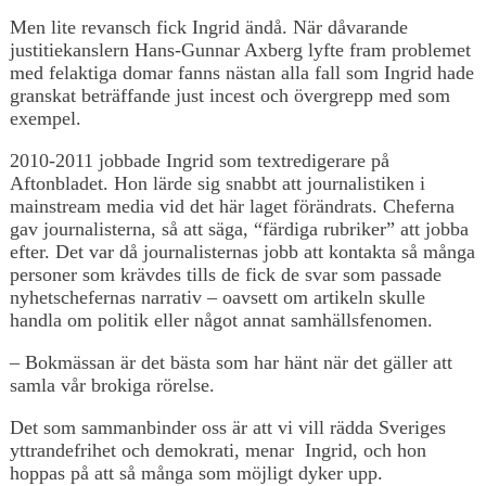
Men lite revansch fick Ingrid ändå. När dåvarande
justitiekanslern Hans-Gunnar Axberg lyfte fram problemet
med felaktiga domar fanns nästan alla fall som Ingrid hade
granskat beträffande just incest och övergrepp med som
exempel.
2010-2011 jobbade Ingrid som textredigerare på
Aftonbladet. Hon lärde sig snabbt att journalistiken i
mainstream media vid det här laget förändrats. Cheferna
gav journalisterna, så att säga, “färdiga rubriker” att jobba
efter. Det var då journalisternas jobb att kontakta så många
personer som krävdes tills de fick de svar som passade
nyhetschefernas narrativ – oavsett om artikeln skulle
handla om politik eller något annat samhällsfenomen.
– Bokmässan är det bästa som har hänt när det gäller att
samla vår brokiga rörelse.
Det som sammanbinder oss är att vi vill rädda Sveriges
yttrandefrihet och demokrati, menar Ingrid, och hon
hoppas på att så många som möjligt dyker upp.