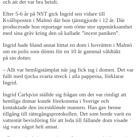
och att det var bra betalt.
Efter 5-6 år på NST gick Ingrid sen vidare till
Kvällsposten i Malmö där hon tjänstgjorde i 12 år. Där
producerade hon reportage som rönte stor uppmärksamhet
med sina gräv kring den så kallade ”incest paniken”.
Ingrid hade bland annat hittat en dom i hovrätten i Malmö
om en polis som dömts för en 10 år gammal våldtäkt
på sin dotter.
– Allt var hemligstämplat när jag fick tag i domen. Det var
fullt med tjocka svarta streck i alla papperna, förklarar
Ingrid.
Ingrid Carlqvist ställde sig frågan om det var rimligt att
hemliga domar kunde förekomma i Sverige och
kontaktade den incestdömde mannen. Han gav henne
tillgång till rättegångsprotokollen. Det som borde varit en
vattentät bevisföring för att leda till fällande dom visade
sig vara något helt annat.