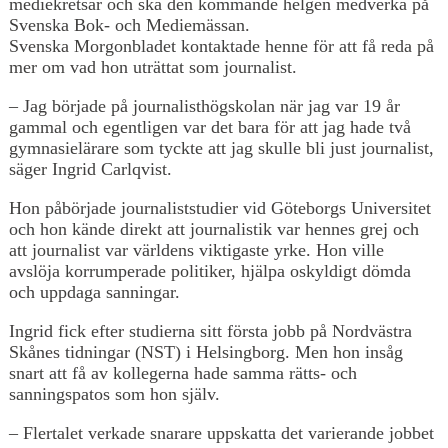
mediekretsar och ska den kommande helgen medverka på
Svenska Bok- och Mediemässan.
Svenska Morgonbladet kontaktade henne för att få reda på
mer om vad hon uträttat som journalist.
– Jag började på journalisthögskolan när jag var 19 år
gammal och egentligen var det bara för att jag hade två
gymnasielärare som tyckte att jag skulle bli just journalist,
säger Ingrid Carlqvist.
Hon påbörjade journaliststudier vid Göteborgs Universitet
och hon kände direkt att journalistik var hennes grej och
att journalist var världens viktigaste yrke. Hon ville
avslöja korrumperade politiker, hjälpa oskyldigt dömda
och uppdaga sanningar.
Ingrid fick efter studierna sitt första jobb på Nordvästra
Skånes tidningar (NST) i Helsingborg. Men hon insåg
snart att få av kollegerna hade samma rätts- och
sanningspatos som hon själv.
– Flertalet verkade snarare uppskatta det varierande jobbet