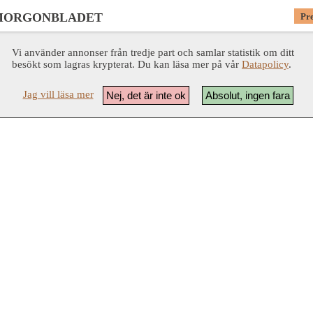
MORGONBLADET
Pr
Vi använder annonser från tredje part och samlar statistik om ditt
besökt som lagras krypterat. Du kan läsa mer på vår
Datapolicy
.
Jag vill läsa mer
Nej, det är inte ok
Absolut, ingen fara