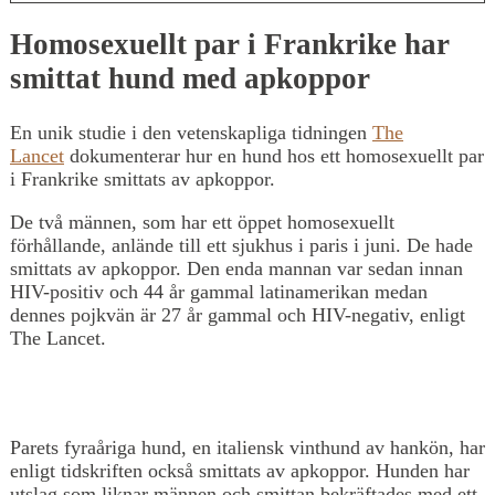
Homosexuellt par i Frankrike har
smittat hund med apkoppor
En unik studie i den vetenskapliga tidningen
The
Lancet
dokumenterar hur en hund hos ett homosexuellt par
i Frankrike smittats av apkoppor.
De två männen, som har ett öppet homosexuellt
förhållande, anlände till ett sjukhus i paris i juni. De hade
smittats av apkoppor. Den enda mannan var sedan innan
HIV-positiv och 44 år gammal latinamerikan medan
dennes pojkvän är 27 år gammal och HIV-negativ, enligt
The Lancet.
Parets fyraåriga hund, en italiensk vinthund av hankön, har
enligt tidskriften också smittats av apkoppor. Hunden har
utslag som liknar männen och smittan bekräftades med ett