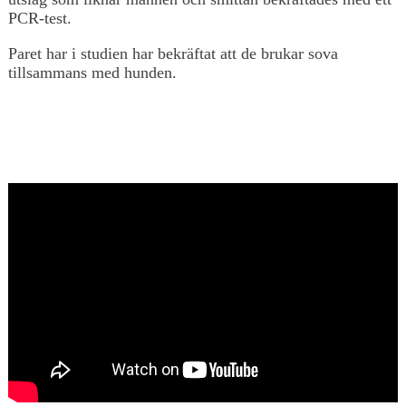
PCR-test.
Paret har i studien har bekräftat att de brukar sova
tillsammans med hunden.