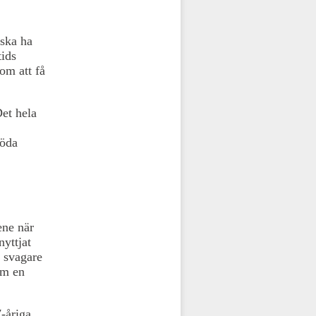
 ska ha
tids
om att få
Det hela
döda
ne när
yttjat
h svagare
om en
7-åriga