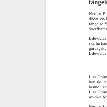
fängel
Nerijus Bi
dödat via 
fängelse f
överflyttas
Bilevicius
ska ha hä
gårdagskvä
Bilevicius
Lisa Holm
hon skulle
henne i se
Lisa Holm.
mycket för
Nerijus Bi