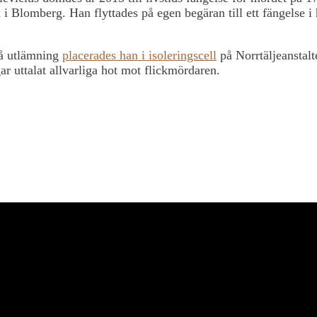
i Blomberg. Han flyttades på egen begäran till ett fängelse i
på utlämning
placerades han i isoleringscell
på Norrtäljeanstalt
ar uttalat allvarliga hot mot flickmördaren.