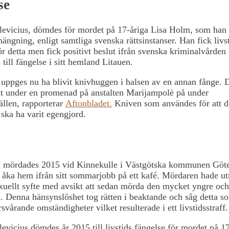
se
levicius, dömdes för mordet på 17-åriga Lisa Holm, som han
hängning, enligt samtliga svenska rättsinstanser. Han fick livs
ör detta men fick positivt beslut ifrån svenska kriminalvården 
 till fängelse i sitt hemland Litauen.
 uppges nu ha blivit knivhuggen i halsen av en annan fånge. 
nt under en promenad på anstalten Marijampolė på under
llen, rapporterar
Aftonbladet.
Kniven som användes för att 
 ska ha varit egengjord.
 mördades 2015 vid Kinnekulle i Västgötska kommunen Göte
 åka hem ifrån sitt sommarjobb på ett kafé. Mördaren hade utn
xuellt syfte med avsikt att sedan mörda den mycket yngre oc
 Denna hänsynslöshet tog rätten i beaktande och såg detta s
svårande omständigheter vilket resulterade i ett livstidsstraff.
levicius dömdes år 2015 till livstids fängelse för mordet på 1