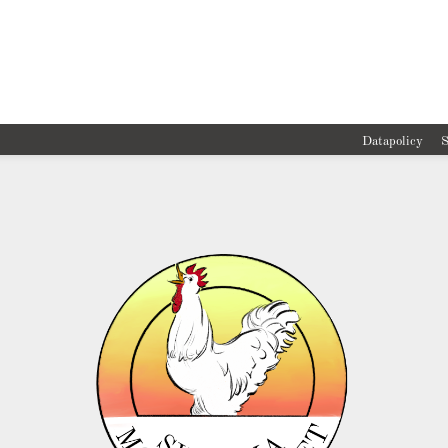
Datapolicy
S