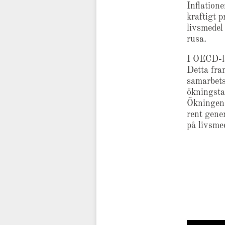
Inflatione
kraftigt 
livsmedel
rusa.
I OECD-lä
Detta fr
samarbets
ökningsta
Ökningen 
rent gene
på livsmed