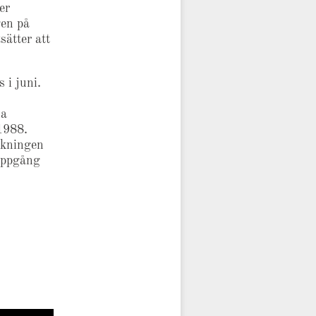
er
gen på
sätter att
 i juni.
na
1988.
sökningen
suppgång