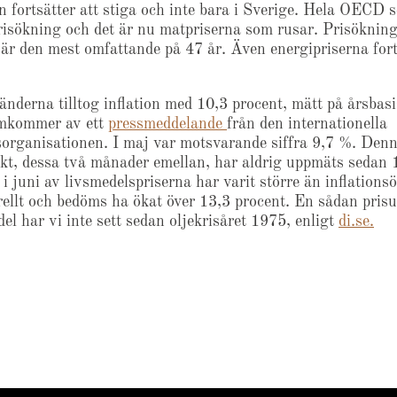
n fortsätter att stiga och inte bara i Sverige. Hela OECD s
prisökning och det är nu matpriserna som rusar. Prisöknin
 är den mest omfattande på 47 år. Även energipriserna fort
nderna tilltog inflation med 10,3 procent, mätt på årsbasis
amkommer av ett
pressmeddelande
från den internationella
organisationen. I maj var motsvarande siffra 9,7 %. Den
kt, dessa två månader emellan, har aldrig uppmäts sedan 
i juni av livsmedelspriserna har varit större än inflation
rellt och bedöms ha ökat över 13,3 procent. En sådan pri
el har vi inte sett sedan oljekrisåret 1975, enligt
di.se.