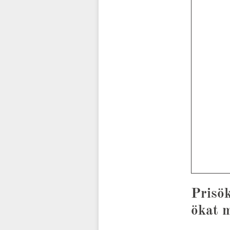
Prisö
ökat 