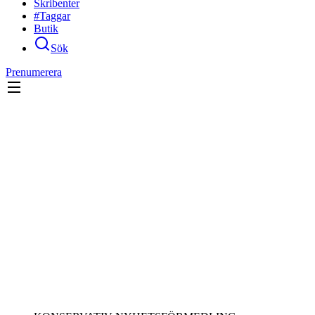
Skribenter
#Taggar
Butik
Sök
Prenumerera