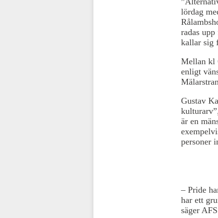
”Alternati
lördag me
Rålambsho
radas upp 
kallar sig
Mellan kl 
enligt vän
Mälarstran
Gustav Kas
kulturarv”
är en mäns
exempelvi
personer i
– Pride ha
har ett gr
säger AFS 