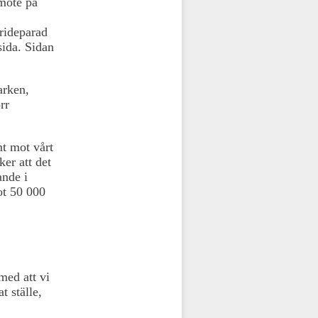
 möte på
rideparad
ida. Sidan
arken,
rr
mt mot vårt
er att det
ande i
ot 50 000
med att vi
t ställe,