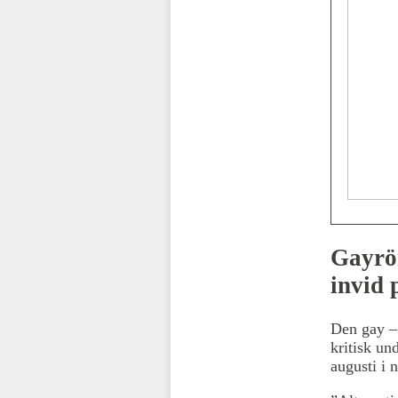
Gayrör
invid 
Den gay – 
kritisk un
augusti i 