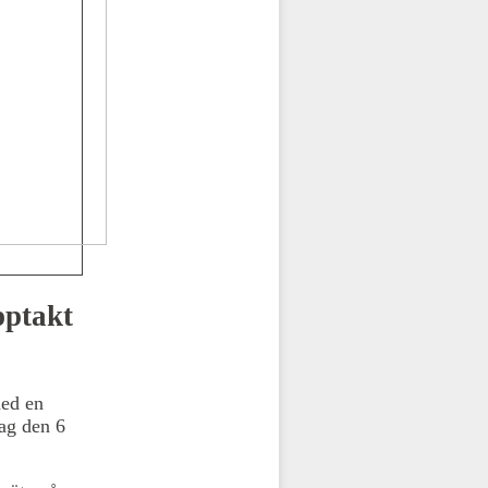
pptakt
med en
dag den 6