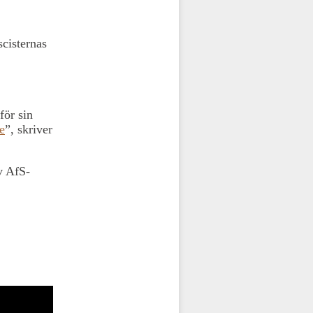
scisternas
för sin
e
”, skriver
v AfS-