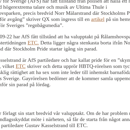
v för Sverige (AFS) har fått tillstånd från polisen att hålla ett
d högerextrema talare och musik av Ultima Thule i
vsparken, precis bredvid Norr Mälarstrand där Stockholms P
för avgång” skriver QX som ingress till en
artikel
på sin hems
 för Sveriges ”regnbågsmedia”.
09-22 har AfS fått tillstånd att ha valupptakt på Rålamshovsp
stertidningen
ETC.
Detta ligger några stenkasta borta ifrån No
d där Stockholm Pride startar igång sin parad.
selstrand är AfS partiledare och har kallat pride för en ”sky
, vilket
ETC
skriver och detta upprör HBTQ-rörelsen som tyck
klig rättighet att ha sex som inte leder till inhemskt barnaföd
s Sverige. Gayrörelsen bedömer att de kommer samla uppem
nför sin parad på lördag.
r förlagt sin start bredvid vår valupptakt. Om de har problem 
undlagsskyddat möte i närheten, så får de starta från något anna
partiledare Gustav Kasselstrand till ETC.