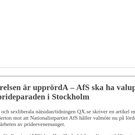
elsen är upprördA – AfS ska ha valu
prideparaden i Stockholm
och sexliberala nätsidan/tidningen QX.se skriver en artikel 
derton mot att Nationalistpartiet AfS håller valmöte nu på lör
närheten av prideevenemanget.