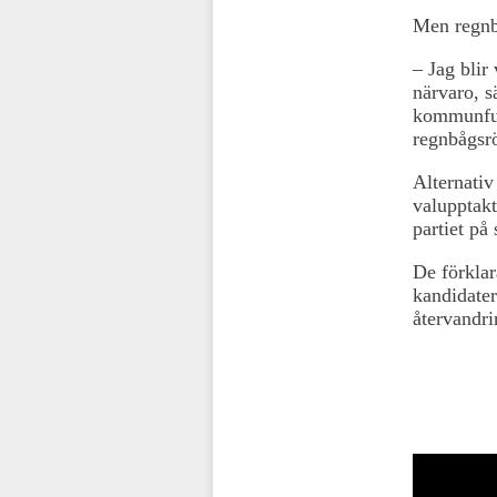
Men regnbå
– Jag blir
närvaro, s
kommunful
regnbågsrö
Alternativ
valupptakt
partiet på
De förklar
kandidater
återvandri