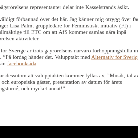
gsrörelsens representanter delar inte Kasselstrands åsikt.
 väldigt förbannad över det här. Jag känner mig otrygg över fa
äger Lisa Palm, gruppledare för Feministiskt initiativ (FI) i
lmäktige till ETC om att AfS kommer samlas nära inpå
relsen aktiviteter.
 för Sverige är trots gayrörelsens närvaro förhoppningsfulla in
. ”På lördag händer det. Valupptakt med
Alternativ för Sverig
 sin
facebooksida
ar dessutom att valupptakten kommer fyllas av, ”Musik, tal a
 och europeiska gäster, presentation av datum för årets
ngsturné, och mycket annat!”