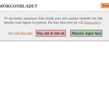
 MORGONBLADET
Pre
Vi använder annonser från tredje part och samlar statistik om ditt
besökt som lagras krypterat. Du kan läsa mer på vår
Datapolicy
.
Jag vill läsa mer
Nej, det är inte ok
Absolut, ingen fara