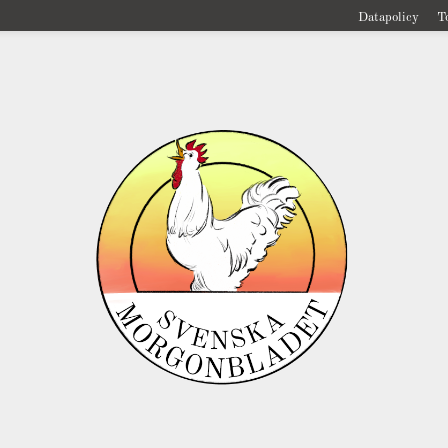
Datapolicy
T