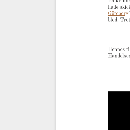
En kvinna
hade skic
Göteborg
blod. Tro
Hennes ti
Händelse