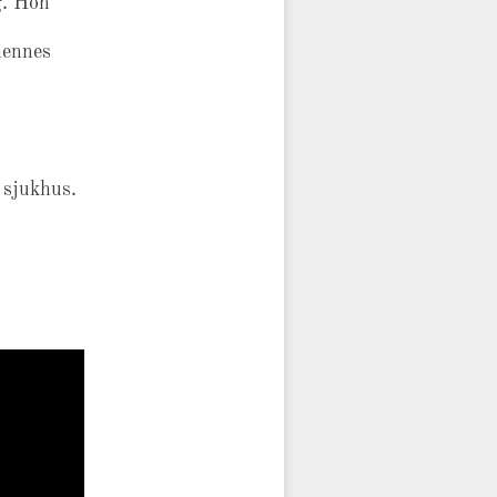
g. Hon
hennes
 sjukhus.