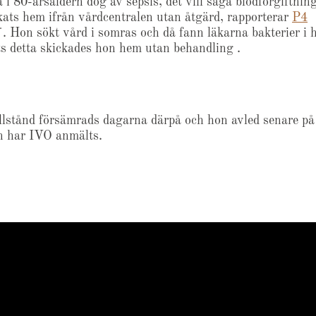
 i 80-årsåldern dog av sepsis, det vill säga blodförgiftnin
kats hem ifrån vårdcentralen utan åtgärd, rapporterar
P4
¨. Hon sökt vård i somras och då fann läkarna bakterier i 
ts detta skickades hon hem utan behandling .
llstånd försämrads dagarna därpå och hon avled senare på
n har IVO anmälts.