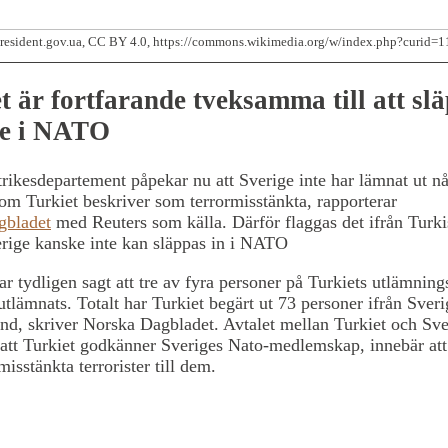
resident.gov.ua, CC BY 4.0, https://commons.wikimedia.org/w/index.php?curid=
t är fortfarande tveksamma till att sl
ge i NATO
trikesdepartement påpekar nu att Sverige inte har lämnat ut n
om Turkiet beskriver som terrormisstänkta, rapporterar
gbladet
med Reuters som källa. Därför flaggas det ifrån Turki
rige kanske inte kan släppas in i NATO
r tydligen sagt att tre av fyra personer på Turkiets utlämnings
utlämnats. Totalt har Turkiet begärt ut 73 personer ifrån Sver
and, skriver Norska Dagbladet. Avtalet mellan Turkiet och Sv
att Turkiet godkänner Sveriges Nato-medlemskap, innebär att
misstänkta terrorister till dem.