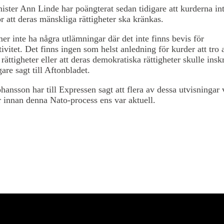
ister Ann Linde har poängterat sedan tidigare att kurderna in
ör att deras mänskliga rättigheter ska kränkas.
r inte ha några utlämningar där det inte finns bevis för
tivitet. Det finns ingen som helst anledning för kurder att tro 
rättigheter eller att deras demokratiska rättigheter skulle insk
gare sagt till Aftonbladet.
ansson har till Expressen sagt att flera av dessa utvisningar v
år innan denna Nato-process ens var aktuell.