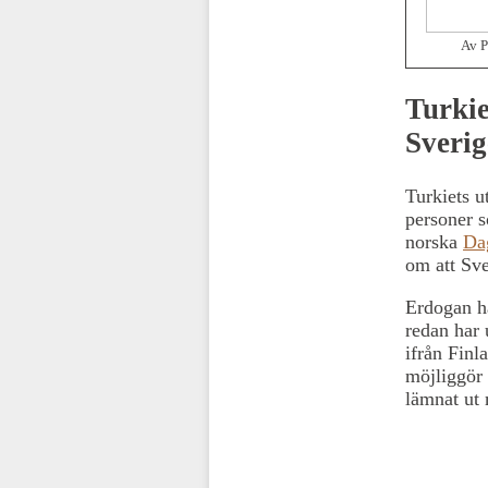
Av P
Turkie
Sveri
Turkiets u
personer s
norska
Da
om att Sve
Erdogan ha
redan har 
ifrån Finl
möjliggör 
lämnat ut 