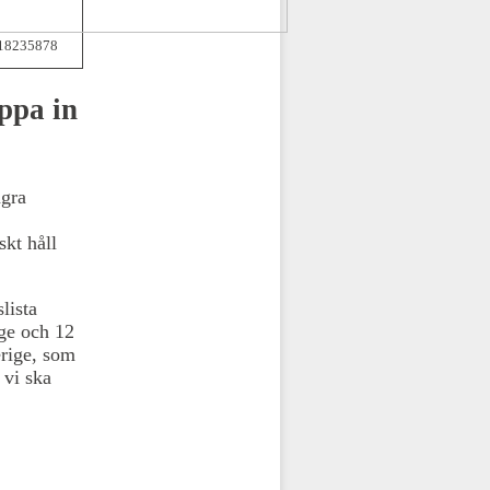
118235878
äppa in
ågra
skt håll
lista
ige och 12
erige, som
 vi ska