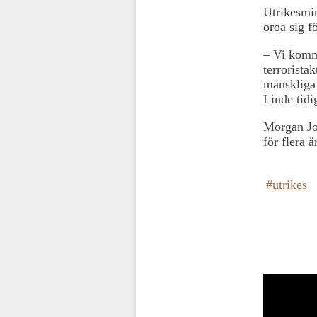
Utrikesmin
oroa sig f
– Vi komme
terroristak
mänskliga 
Linde tidi
Morgan Joh
för flera 
#utrikes