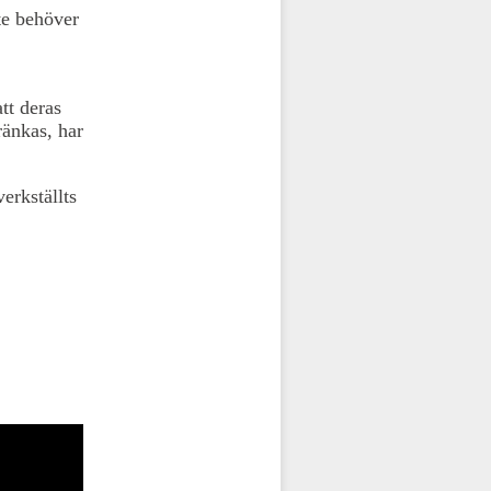
te behöver
att deras
ränkas, har
erkställts