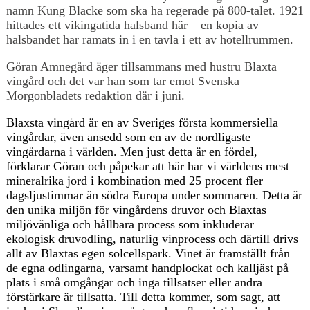
namn Kung Blacke som ska ha regerade på 800-talet. 1921
hittades ett vikingatida halsband här – en kopia av
halsbandet har ramats in i en tavla i ett av hotellrummen.
Göran Amnegård äger tillsammans med hustru Blaxta
vingård och det var han som tar emot Svenska
Morgonbladets redaktion där i juni.
Blaxsta vingård är en av Sveriges första kommersiella
vingårdar, även ansedd som en av de nordligaste
vingårdarna i världen. Men just detta är en fördel,
förklarar Göran och påpekar att här har vi världens mest
mineralrika jord i kombination med 25 procent fler
dagsljustimmar än södra Europa under sommaren. Detta är
den unika miljön för vingårdens druvor och Blaxtas
miljövänliga och hållbara process som inkluderar
ekologisk druvodling, naturlig vinprocess och därtill drivs
allt av Blaxtas egen solcellspark. Vinet är framställt från
de egna odlingarna, varsamt handplockat och kalljäst på
plats i små omgångar och inga tillsatser eller andra
förstärkare är tillsatta. Till detta kommer, som sagt, att