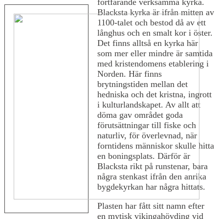
fortfarande verksamma kyrka.
Blacksta kyrka är ifrån mitten av
1100-talet och bestod då av ett
långhus och en smalt kor i öster.
Det finns alltså en kyrka här
som mer eller mindre är samtida
med kristendomens etablering i
Norden. Här finns
brytningstiden mellan det
hedniska och det kristna, ingrott
i kulturlandskapet. Av allt att
döma gav området goda
förutsättningar till fiske och
naturliv, för överlevnad, när
forntidens människor skulle hitta
en boningsplats. Därför är
Blacksta rikt på runstenar, bara
några stenkast ifrån den anrika
bygdekyrkan har några hittats.
Plasten har fått sitt namn efter
en mytisk vikingahövding vid