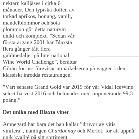
nektarn kalljäses i cirka 6
månader. Den typiska doften av
torkad aprikos, honung, vanilj,
mandelblommor och söta
plommon gör detta naturvin
unikt och komplext. ”Sedan vår
första årgång 2001 har Blaxsta
flera gånger fått flera
guldmedaljer på International
Wine World Challenge”, berättar
Göran för oss förevisar utmärkelserna på väggen i den
klassiskt inredda restaurangen.
”Vårt senaste Grand Gold var 2019 för vår Vidal IceWine
select harvest 2016 och belönades med imponerande 99,3
poäng.”
Det unika med Blaxta viner
Amnegård har bara det han kallar ”druvor av vitis
vinifera”, nämligen
Chardonnay
och Merlot, för att uppnå
unik kvalité på sitt sortiment.