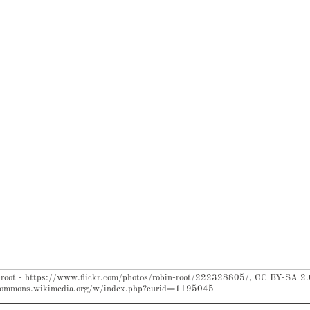
-root - https://www.flickr.com/photos/robin-root/222328805/, CC BY-SA 2.
commons.wikimedia.org/w/index.php?curid=1195045