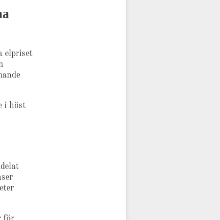
na
 elpriset
n
mmande
 i höst
delat
nser
eter
 för