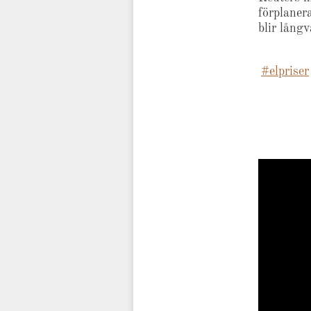
förplaner
blir långv
#elpriser