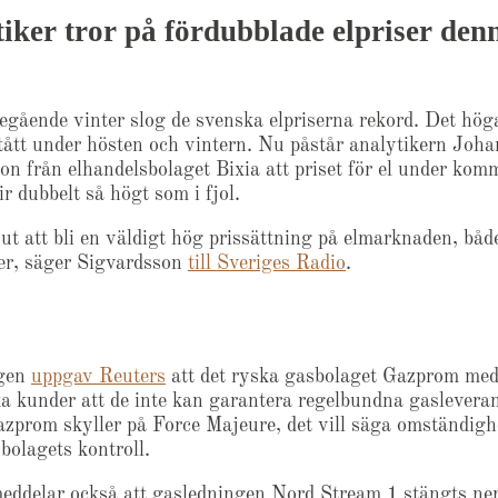
iker tror på fördubblade elpriser den
egående vinter slog de svenska elpriserna rekord. Det höga
tått under hösten och vintern. Nu påstår analytikern Joha
on från elhandelsbolaget Bixia att priset för el under ko
ir dubbelt så högt som i fjol.
ut att bli en väldigt hög prissättning på elmarknaden, både
ter, säger Sigvardsson
till Sveriges Radio
.
gen
uppgav Reuters
att det ryska gasbolaget Gazprom med
a kunder att de inte kan garantera regelbundna gaslevera
azprom skyller på Force Majeure, det vill säga omständigh
bolagets kontroll.
eddelar också att gasledningen Nord Stream 1 stängts ner