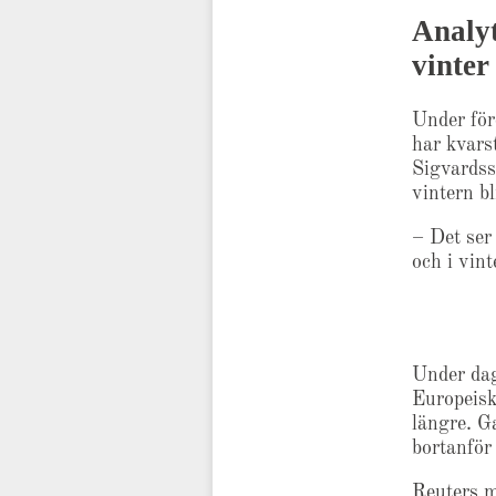
Analyt
vinter
Under för
har kvars
Sigvardss
vintern bl
– Det ser 
och i vin
Under da
Europeisk
längre. G
bortanför 
Reuters m