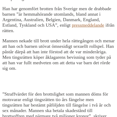
Han har genomfört brotten från Sverige men de drabbade
barnen ”är hemmahörande utomlands, bland annat i
Argentina, Australien, Belgien, Danmark, England,
Estland, Tyskland och USA”, enligt
pressmeddelande
ifrån
rätten.
Mannen nekade till brott under hela rättegången och menar
att han och barnen utövat ömsesidigt sexuellt rollspel. Han
påstår därpå att han inte förstod att de var minderåriga.
Men tingsrätten köper åklagarens bevisning som tyder på
att han var fullt medveten om att detta var barn det rörde
sig om.
”Straffvärdet för den brottslighet som mannen döms för
motsvarar enligt tingsrätten tio års fängelse men
tingsrätten har bestämt påföljden till fängelse i två år och
sex månader. Mannen ska betala skadestånd till
brottsoffren med närmare två miljoner kronor”, skriver