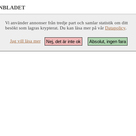
NBLADET
Vi använder annonser från tredje part och samlar statistik om ditt
besökt som lagras krypterat. Du kan läsa mer på vår
Datapolicy
.
Jag vill läsa mer
Nej, det är inte ok
Absolut, ingen fara