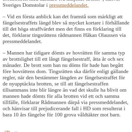
Sveriges Domstolar i
pressmeddelandet.
– Vid en första anblick kan det framstå som märkligt att
fängelsestraffets längd blev så mycket kortare i förhållande
till det höga straffvärdet men det finns en förklaring till
det, förklarar tingsrättens rådmannen Håkan Olaussen via
pressmeddelandet.
– Mannen har tidigare dömts av hovrätten för samma typ
av brottslighet till ett långt fängelsestraff, åtta år och sex
månader. De brott som han nu döms för hade han begått
före hovrättens dom. Tingsrätten ska därför enligt gällande
regler, när den bestämmer längden av fängelsestraffet för
de nyupptäckta brotten, se till att fängelsestraffen
tillsammans inte blir längre än vad det skulle ha blivit om
mannen hade dömts för alla brotten vid ett och samma
tillfälle, förklarar Rådmannen därpå via pressmeddelandet,
och hänvisar till prejudicerande fall i HD som resulterat i
bara 10 års fängelse för 100 grova våldtäkter mot barn.