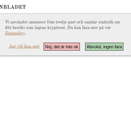
ONBLADET
Vi använder annonser från tredje part och samlar statistik om
ditt besökt som lagras krypterat. Du kan läsa mer på vår
Datapolicy
.
Nej, det är inte ok
Absolut, ingen fara
Jag vill läsa mer