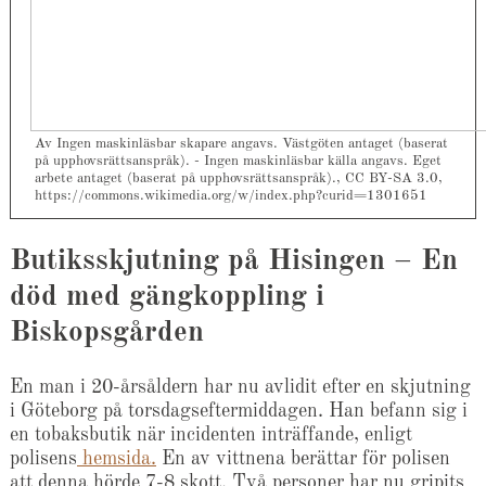
Av Ingen maskinläsbar skapare angavs. Västgöten antaget (baserat
på upphovsrättsanspråk). - Ingen maskinläsbar källa angavs. Eget
arbete antaget (baserat på upphovsrättsanspråk)., CC BY-SA 3.0,
https://commons.wikimedia.org/w/index.php?curid=1301651
Butiksskjutning på Hisingen – En
död med gängkoppling i
Biskopsgården
En man i 20-årsåldern har nu avlidit efter en skjutning
i Göteborg på torsdagseftermiddagen. Han befann sig i
en tobaksbutik när incidenten inträffande, enligt
polisens
hemsida.
En av vittnena berättar för polisen
att denna hörde 7-8 skott. Två personer har nu gripits