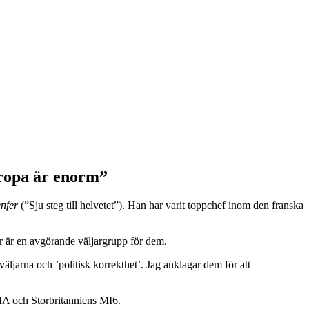
uropa är enorm”
enfer
(”Sju steg till helvetet”). Han har varit toppchef inom den franska
mer är en avgörande väljargrupp för dem.
 väljarna och ’politisk korrekthet’. Jag anklagar dem för att
IA och Storbritanniens MI6.