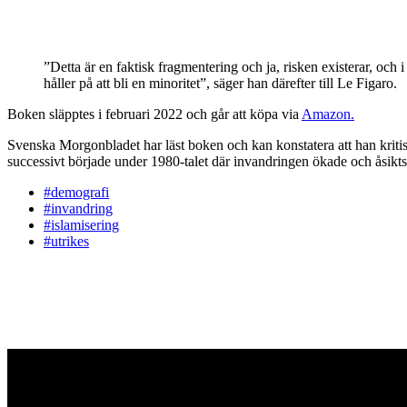
”Detta är en faktisk fragmentering och ja, risken existerar, och 
håller på att bli en minoritet”, säger han därefter till Le Figaro.
Boken släpptes i februari 2022 och går att köpa via
Amazon.
Svenska Morgonbladet har läst boken och kan konstatera att han kritis
successivt började under 1980-talet där invandringen ökade och åsiktsk
#demografi
#invandring
#islamisering
#utrikes