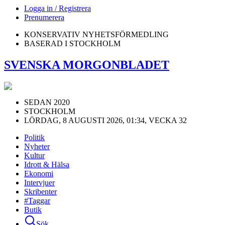
Logga in / Registrera
Prenumerera
KONSERVATIV NYHETSFÖRMEDLING
BASERAD I STOCKHOLM
SVENSKA MORGONBLADET
SEDAN 2020
STOCKHOLM
LÖRDAG, 8 AUGUSTI 2026, 01:34, VECKA 32
Politik
Nyheter
Kultur
Idrott & Hälsa
Ekonomi
Intervjuer
Skribenter
#Taggar
Butik
Sök