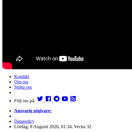
Kontakt
Om oss
Stötta oss
Följ oss på:
Ansvarig utgivare:
Datapolicy
Lördag, 8 Augusti 2026, 01:34, Vecka 32