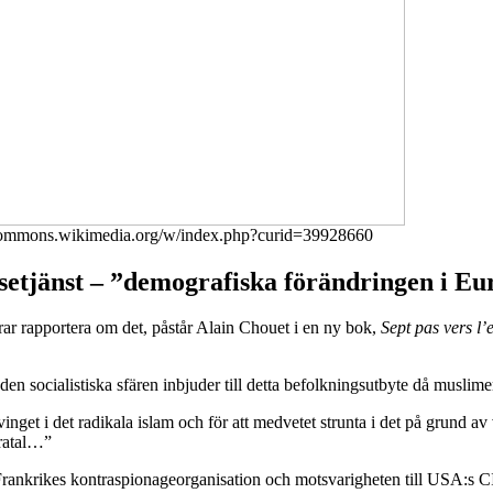
//commons.wikimedia.org/w/index.php?curid=39928660
lsetjänst – ”demografiska förändringen i E
grar rapportera om det, påstår Alain Chouet i en ny bok,
Sept pas vers l’
t den socialistiska sfären inbjuder till detta befolkningsutbyte då musli
svinget i det radikala islam och för att medvetet strunta i det på grund av
åratal…”
rankrikes kontraspionageorganisation och motsvarigheten till USA:s C